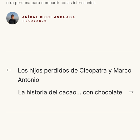
otra persona para compartir cosas interesantes.
ANÍBAL RICCI ANDUAGA
11/02/2026
Navegación
Entrada
Los hijos perdidos de Cleopatra y Marco
de
anterior:
Antonio
entradas
En
La historia del cacao… con chocolate
si