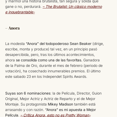
y mármol una historia brutalista, tan segura y sólida que
gane o no, perdurará.
– The Brutalist: Un clásico moderno
e inquebrantable-
– Anora
La modesta
“Anora” del todopoderoso Sean Beaker
(dirige,
escribe, monta y produce) tal vez, en un principio pasó
desapercibida, pero, tras los últimos acontecimientos,
ahora
se consolida como una de las favoritas.
Ganadora
de la Palma de Oro, durante el mes de febrero (periodo de
votación), ha cosechado innumerables premios. El último
este sabado 23 en los Independet Spirits Awards.
Suyas son 6 nominaciones
: la de Película, Director, Guion
Original, Mejor Actriz y Actriz de Reparto y el de Mejor
Montaje. Su protagonista
Mikey Madison
también está
arrasando y con razón.
“Anora” es mi apuesta a Mejor
Película
.
– Crítica Anora, esto no es Pretty Woman-