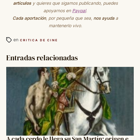
artículos
y quieres que sigamos publicando, puedes
apoyarnos en
Paypal
.
Cada aportación
, por pequeña que sea,
nos ayuda
a
mantenerlo vivo.
en
CRITICA DE CINE
Entradas relacionadas
A cada cerdo le llega su San Martín: origen e