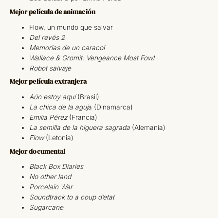
Mejor película de animación
Flow, un mundo que salvar
Del revés 2
Memorias de un caracol
Wallace & Gromit: Vengeance Most Fowl
Robot salvaje
Mejor película extranjera
Aún estoy aquí
(Brasil)
La chica de la aguj
a (Dinamarca)
Emilia Pérez
(Francia)
La semilla de la higuera sagrada
(Alemania)
Flow
(Letonia)
Mejor documental
Black Box Diaries
No other land
Porcelain War
Soundtrack to a coup d’etat
Sugarcane