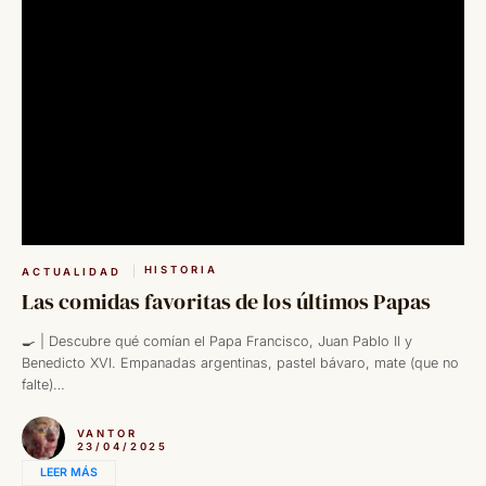
HISTORIA
ACTUALIDAD
Las comidas favoritas de los últimos Papas
🍳 | Descubre qué comían el Papa Francisco, Juan Pablo II y
Benedicto XVI. Empanadas argentinas, pastel bávaro, mate (que no
falte)…
VANTOR
23/04/2025
LEER MÁS