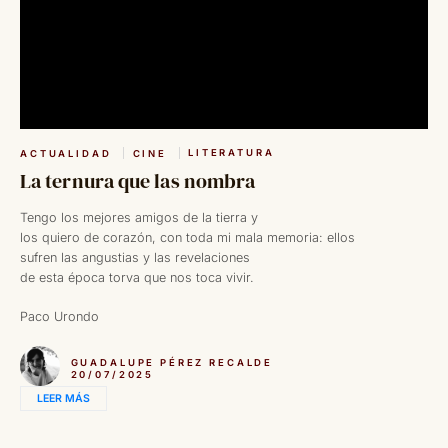
LITERATURA
ACTUALIDAD
CINE
La ternura que las nombra
Tengo los mejores amigos de la tierra y
los quiero de corazón, con toda mi mala memoria: ellos
sufren las angustias y las revelaciones
de esta época torva que nos toca vivir.
Paco Urondo
GUADALUPE PÉREZ RECALDE
20/07/2025
LEER MÁS