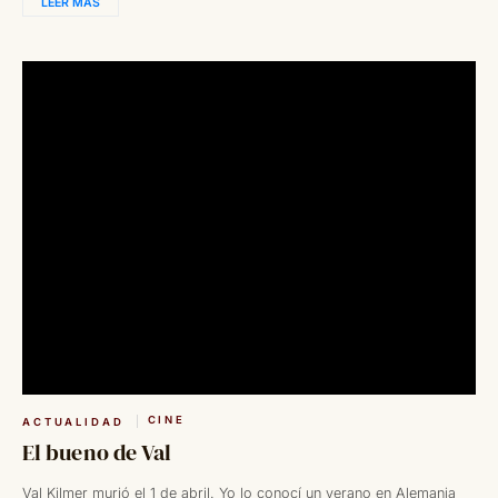
LEER MÁS
CINE
ACTUALIDAD
El bueno de Val
Val Kilmer murió el 1 de abril. Yo lo conocí un verano en Alemania