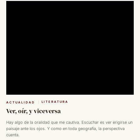
LITERATURA
ACTUALIDAD
Ver, oír, y viceversa
Hay algo de la oralidad que me cautiva. Escuchar es ver erigirse un
paisaje ante los ojos. Y como en toda geografía, la perspectiva
cuenta.