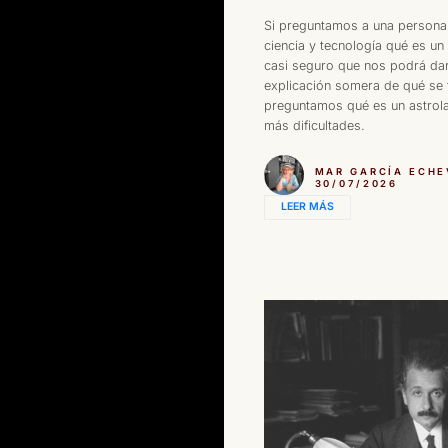
Si preguntamos a una persona
ciencia y tecnología qué es un
casi seguro que nos podrá da
explicación somera de qué se t
preguntamos qué es un astrola
más dificultades.
MAR GARCÍA ECHE
30/07/2026
LEER MÁS