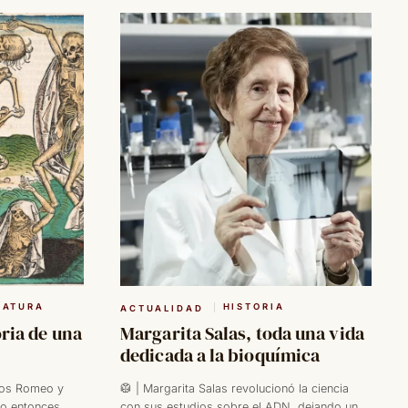
RATURA
HISTORIA
ACTUALIDAD
oria de una
Margarita Salas, toda una vida
dedicada a la bioquímica
amos Romeo y
🥼 | Margarita Salas revolucionó la ciencia
ro entonces...
con sus estudios sobre el ADN, dejando un