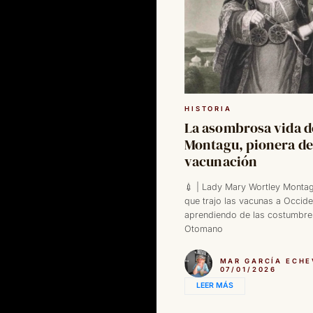
HISTORIA
La asombrosa vida d
Montagu, pionera de
vacunación
💉 | Lady Mary Wortley Montag
que trajo las vacunas a Occide
aprendiendo de las costumbre
Otomano
MAR GARCÍA ECHE
07/01/2026
LEER MÁS