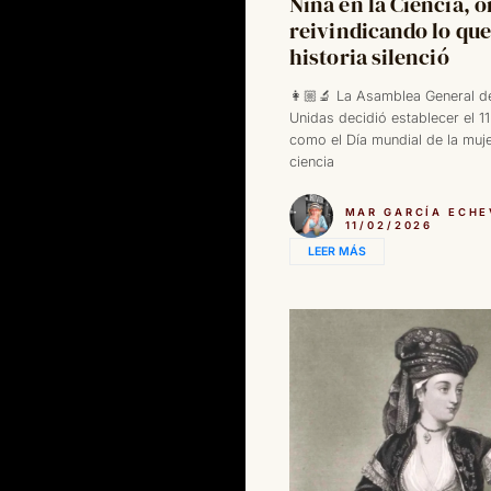
Niña en la Ciencia, 
reivindicando lo que
historia silenció
👩🏼‍🔬 La Asamblea General d
Unidas decidió establecer el 1
como el Día mundial de la mujer
ciencia
MAR GARCÍA ECHE
11/02/2026
LEER MÁS