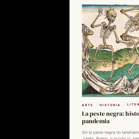
LITE
ARTE
HISTORIA
La peste negra: hist
pandemia
Sin la peste negra no tendrí
Julieta. Bueno, o quizás sí, pe