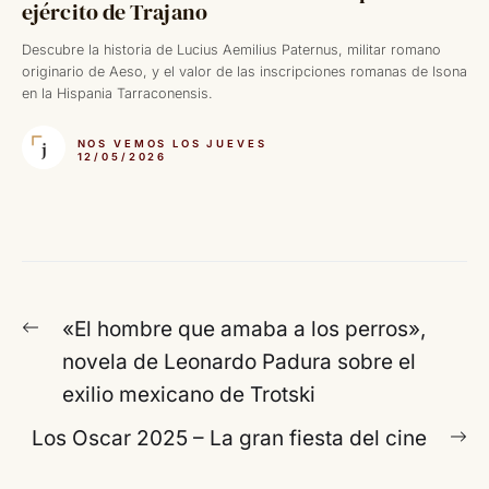
ejército de Trajano
Descubre la historia de Lucius Aemilius Paternus, militar romano
originario de Aeso, y el valor de las inscripciones romanas de Isona
en la Hispania Tarraconensis.
NOS VEMOS LOS JUEVES
12/05/2026
Navegación
Entrada
«El hombre que amaba a los perros»,
de
anterior:
novela de Leonardo Padura sobre el
entradas
exilio mexicano de Trotski
En
Los Oscar 2025 – La gran fiesta del cine
si