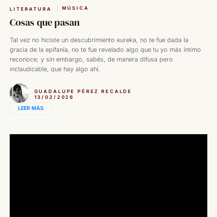
MÚSICA
LITERATURA
Cosas que pasan
Tal vez no hiciste un descubrimiento eureka, no te fue dada la
gracia de la epifanía, no te fue revelado algo que tu yo más íntimo
reconoce; y sin embargo, sabés, de manera difusa pero
inclaudicable, que hay algo ahí.
GUADALUPE PÉREZ RECALDE
13/02/2026
LEER MÁS