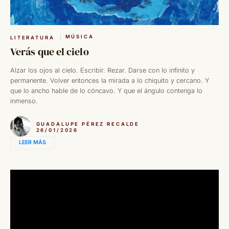
MÚSICA
LITERATURA
Verás que el cielo
Alzar los ojos al cielo. Escribir. Rezar. Darse con lo infinito y
permanente. Volver entonces la mirada a lo chiquito y cercano. Y
que lo ancho hable de lo cóncavo. Y que el ángulo contenga lo
inmenso.
GUADALUPE PÉREZ RECALDE
26/01/2026
LEER MÁS