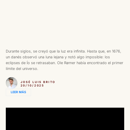
Durante siglos, se creyó que la luz era infinita. Hasta que, en 1676,
un danés observó una luna lejana y notó algo imposible: los
eclipses de Ío se retrasaban. Ole Rømer había encontrado el primer
límite del universo.
JOSÉ LUIS BRITO
20/10/2025
LEER MÁS