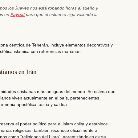
emos los Jueves nos está robando horas al sueño y
nos en
Paypal
para que el esfuerzo siga valiendo la
zona céntrica de Teherán, incluye elementos decorativos y
estética islámica con referencias marianas.
stianos en Irán
unidades cristianas más antiguas del mundo. Se estima que
tianos
viven actualmente en el país, pertenecientes
 armenia apostólica, asiria y caldea.
reserva el poder político para el Islam chiita y establece
inorías religiosas, también reconoce oficialmente a
ianos como “religiones del Libro”, garantizándoles cierta