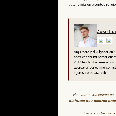
autonomía en asuntos religio
Fundador y dir
José Lui
Arquitecto y divulgador cult
años escribí mi primer cuen
2017 fundé Nos vemos los jue
acercar el conocimiento hist
rigurosa pero accesible.
Nos vemos los jueves es 
disfrutas de nuestros artí
Cada aportación
, 