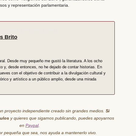
sos y representación parlamentaria.
ector editorial de Nos vemos los jueves
s Brito
ural. Desde muy pequeño me gustó la literatura. A los ocho
to y, desde entonces, no he dejado de contar historias. En
ves con el objetivo de contribuir a la divulgación cultural y
órico y artístico a un público amplio, desde una mirada
un proyecto independiente creado sin grandes medios.
Si
culos
y quieres que sigamos publicando, puedes apoyarnos
en
Paypal
.
por pequeña que sea,
nos ayuda
a mantenerlo vivo.