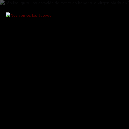
Saltar
al
contenido
Nos
vemos
los
Jueves