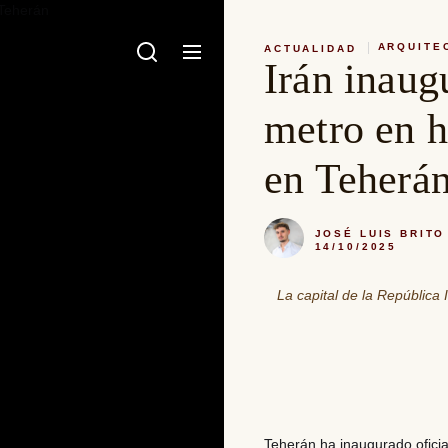
ARQUITE
ACTUALIDAD
Irán inaug
metro en h
en Teherá
JOSÉ LUIS BRITO
14/10/2025
La capital de la República
Teherán ha inaugurado ofic