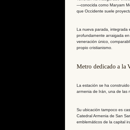
—conocida como
Maryam M
que Occidente suele proyecta
La nueva parada, integrada e
profundamente arraigada en 
veneración único
, comparabl
propio cristianismo.
Metro dedicado a la 
La estación se ha construido
armenia de Irán, una de las
Su ubicación tampoco es cas
Catedral Armenia de San Sar
emblemáticos de la capital ir