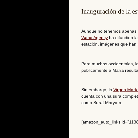
Inauguración de la es
Aunque no tenemos apenas in
Wana Agency
ha difundido l
estación, imágenes que han 
Para muchos occidentales, l
públicamente a María resulta 
Sin embargo, la
Virgen Marí
cuenta con una sura complet
como Surat Maryam.
[amazon_auto_links id=”1138