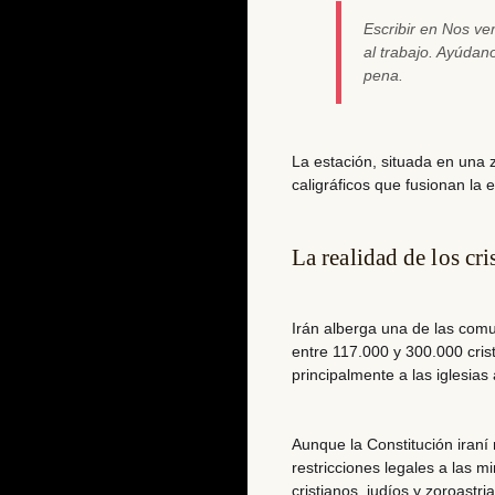
Escribir en Nos v
al trabajo. Ayúda
pena.
La estación, situada en una 
caligráficos que fusionan la 
La realidad de los cri
Irán alberga una de las com
entre 117.000 y 300.000 cris
principalmente a las iglesias
Aunque la Constitución iraní 
restricciones legales a las m
cristianos, judíos y zoroastr