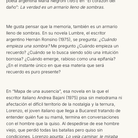
poeta argentina María Negroni (1951) en “El corazón del
daño”:
La verdad es un armario lleno de sombras
.
Me gusta pensar que la memoria, también es un armario
lleno de sombras. En su novela Lumbre, el escritor
argentino Hernán Ronsino (1975), se pregunta:
¿Cuándo
empieza una sombra?
Me pregunto ¿Cuándo empieza un
recuerdo? ¿Cuándo se lo busca siendo sólo una intuición
borrosa? ¿Cuándo emerge, rabioso como una epifanía?
¿En el instante único en que esa materia que será
recuerdo es puro presente?
En “Mapa de una ausencia”, esa novela en la que el
escritor italiano Andrea Bajani (1975) pisa sin melodrama ni
afectación el difícil territorio de la nostalgia y la ternura,
Lorenzo, el joven italiano que llega a Bucarest tratando de
entender quién fue su mamá, termina en conversaciones
con el hombre que la quiso. Al despedirse de ese hombre
viejo, que perdió todas las batallas pero quiso sin
condiciones, Lorenzo apunta:
Lo veía caminar, le miraba