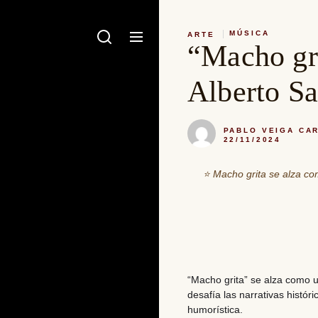
MÚSICA
ARTE
“Macho gri
Alberto Sa
PABLO VEIGA CA
22/11/2024
⭐ Macho grita se alza c
“Macho grita” se alza como 
desafía las narrativas histó
humorística.