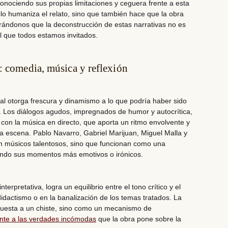
onociendo sus propias limitaciones y ceguera frente a esta
solo humaniza el relato, sino que también
hace que la obra
rándonos que la deconstrucción de estas narrativas no es
l que todos estamos invitados.
: comedia, música y reflexión
l otorga frescura y dinamismo a lo que podría haber sido
.
Los diálogos agudos, impregnados de humor y autocrítica,
con la música en directo
, que aporta un ritmo envolvente y
a escena. Pablo Navarro, Gabriel Marijuan, Miguel Malla y
n músicos talentosos, sino que funcionan como una
yando sus momentos más emotivos o irónicos.
erpretativa, logra un equilibrio entre el tono crítico y el
didactismo o en la banalización de los temas tratados. La
puesta a un chiste, sino como un mecanismo de
rente a las verdades incómodas
que la obra pone sobre la