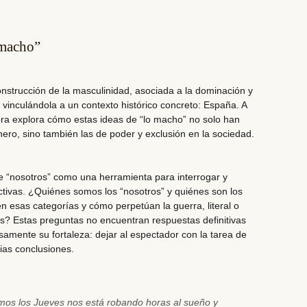
 macho”
onstrucción de la masculinidad, asociada a la dominación y
e vinculándola a un contexto histórico concreto: España. A
 obra explora cómo estas ideas de “lo macho” no solo han
nero, sino también las de poder y exclusión en la sociedad.
e “nosotros” como una herramienta para interrogar y
ectivas. ¿Quiénes somos los “nosotros” y quiénes son los
 esas categorías y cómo perpetúan la guerra, literal o
s? Estas preguntas no encuentran respuestas definitivas
samente su fortaleza: dejar al espectador con la tarea de
pias conclusiones.
emos los Jueves nos está robando horas al sueño y