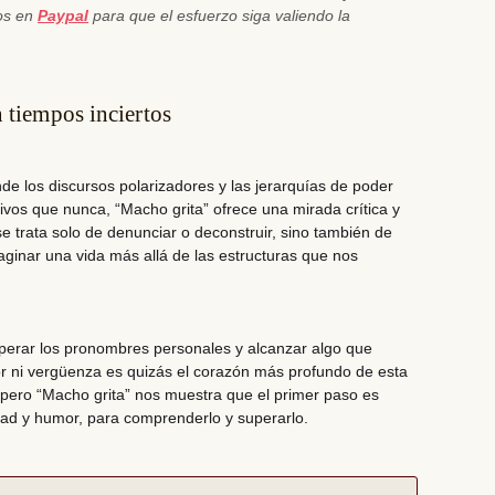
nos en
Paypal
para que el esfuerzo siga valiendo la
 tiempos inciertos
e los discursos polarizadores y las jerarquías de poder
sivos que nunca,
“Macho grita” ofrece una mirada crítica y
se trata solo de denunciar o deconstruir, sino también de
maginar una vida más allá de las estructuras que nos
perar los pronombres personales
y alcanzar algo que
or ni vergüenza es quizás el corazón más profundo de esta
l, pero “Macho grita” nos muestra que el primer paso es
dad y humor, para comprenderlo y superarlo.