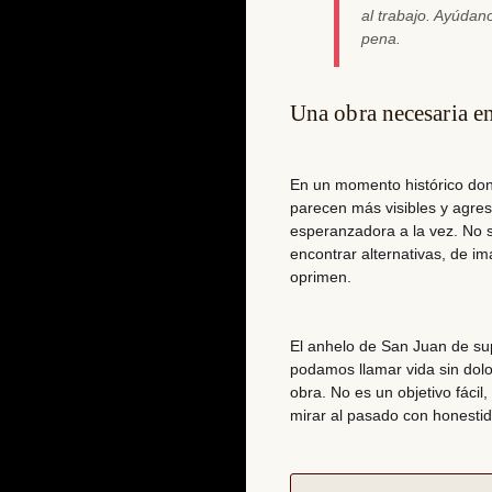
al trabajo. Ayúda
pena.
Una obra necesaria en
En un momento histórico dond
parecen más visibles y agre
esperanzadora a la vez
. No 
encontrar alternativas, de i
oprimen.
El
anhelo de San Juan de su
podamos llamar vida sin dol
obra. No es un objetivo fáci
mirar al pasado con honesti