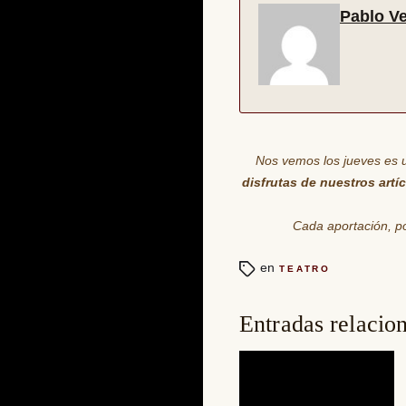
Pablo Ve
Nos vemos los jueves es 
disfrutas de nuestros artí
Cada aportación
, 
en
TEATRO
Entradas relacio