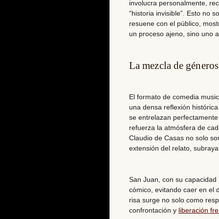
involucra personalmente, rec
“historia invisible”. Esto no 
resuene con el público
, most
un proceso ajeno, sino uno a
La mezcla de géneros
El formato de comedia musica
una densa reflexión histórica
se entrelazan perfectamente 
refuerza la atmósfera de cad
Claudio de Casas no solo so
extensión del relato, subra
San Juan, con su capacidad int
cómico, evitando caer en el 
risa surge no solo como res
confrontación y
liberación f