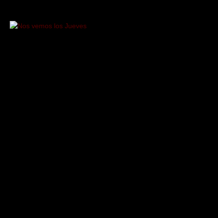
Saltar
al
contenido
Nos
vemos
los
Jueves