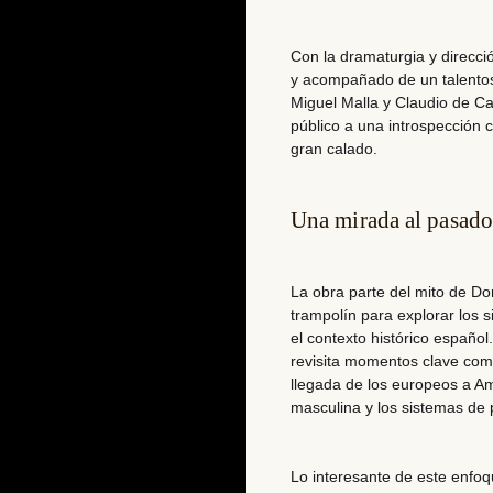
Con la dramaturgia y direcci
y acompañado de un talento
Miguel Malla y Claudio de C
público a una introspección c
gran calado.
Una mirada al pasado 
La obra parte del mito de D
trampolín para explorar los 
el contexto histórico español
revisita momentos clave como
llegada de los europeos a A
masculina
y los sistemas d
Lo interesante de este enfo