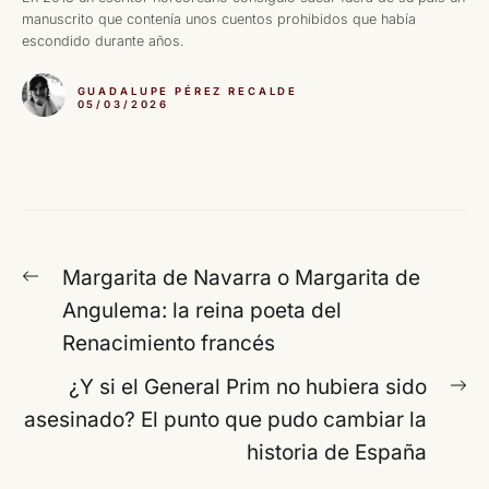
manuscrito que contenía unos cuentos prohibidos que había
escondido durante años.
GUADALUPE PÉREZ RECALDE
05/03/2026
Navegación
Entrada
Margarita de Navarra o Margarita de
de
anterior:
Angulema: la reina poeta del
entradas
Renacimiento francés
En
¿Y si el General Prim no hubiera sido
si
asesinado? El punto que pudo cambiar la
historia de España