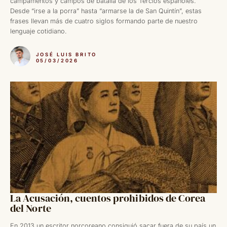
campamentos y campos de batalla de los Tercios españoles.
Desde “irse a la porra” hasta “armarse la de San Quintín”, estas
frases llevan más de cuatro siglos formando parte de nuestro
lenguaje cotidiano.
JOSÉ LUIS BRITO
05/03/2026
La Acusación, cuentos prohibidos de Corea
del Norte
En 2013 un escritor norcoreano consiguió sacar fuera de su país un