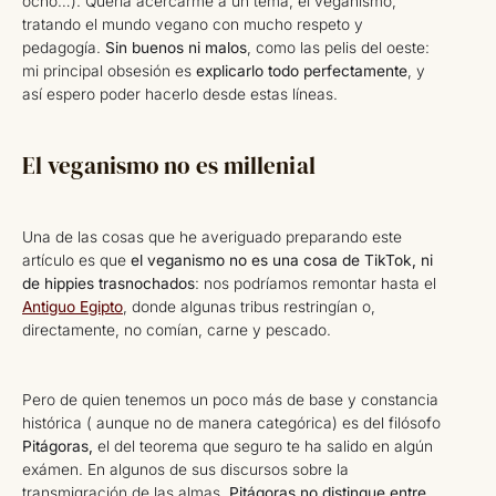
ocho…). Quería acercarme a un tema, el veganismo,
tratando el mundo vegano con mucho respeto y
pedagogía.
Sin buenos ni malos
, como las pelis del oeste:
mi principal obsesión es
explicarlo todo perfectamente
, y
así espero poder hacerlo desde estas líneas.
El veganismo no es millenial
Una de las cosas que he averiguado preparando este
artículo es que
el veganismo no es una cosa de TikTok, ni
de hippies trasnochados
: nos podríamos remontar hasta el
Antiguo Egipto
, donde algunas tribus restringían o,
directamente, no comían, carne y pescado.
Pero de quien tenemos un poco más de base y constancia
histórica ( aunque no de manera categórica) es del filósofo
Pitágoras,
el del teorema que seguro te ha salido en algún
exámen. En algunos de sus discursos sobre la
transmigración de las almas,
Pitágoras no distingue entre