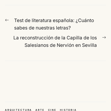
Navegación
Entrada
Test de literatura española: ¿Cuánto
de
anterior:
sabes de nuestras letras?
entradas
En
La reconstrucción de la Capilla de los
si
Salesianos de Nervión en Sevilla
ARQUITECTURA
ARTE
CINE
HISTORIA