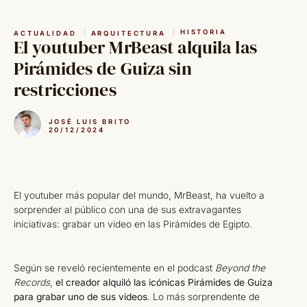
Saltar
al
HISTORIA
ACTUALIDAD
ARQUITECTURA
contenido
El youtuber MrBeast alquila las
Pirámides de Guiza sin
restricciones
JOSÉ LUIS BRITO
20/12/2024
El youtuber más popular del mundo, MrBeast, ha vuelto a
sorprender al público con una de sus extravagantes
iniciativas: grabar un video en las Pirámides de Egipto.
Según se reveló recientemente en el podcast
Beyond the
Records
,
el creador alquiló las icónicas Pirámides de Guiza
para grabar uno de sus videos
. Lo más sorprendente de