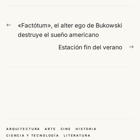
Navegación
Entrada
«Factótum», el alter ego de Bukowski
de
anterior:
destruye el sueño americano
entradas
En
Estación fin del verano
si
ARQUITECTURA
ARTE
CINE
HISTORIA
CIENCIA Y TECNOLOGÍA
LITERATURA