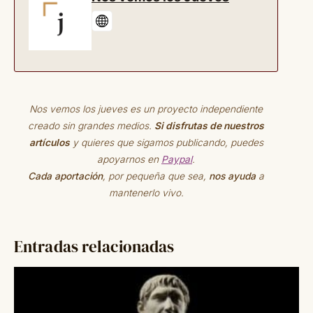
Nos vemos los jueves es un proyecto independiente
creado sin grandes medios.
Si disfrutas de nuestros
artículos
y quieres que sigamos publicando, puedes
apoyarnos en
Paypal
.
Cada aportación
, por pequeña que sea,
nos ayuda
a
mantenerlo vivo.
Entradas relacionadas