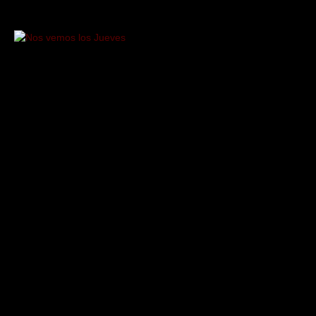
Saltar
al
contenido
Nos
vemos
los
Jueves