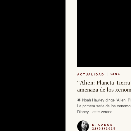
CINE
ACTUALIDAD
“Alien: Planeta Tierra”
amenaza de los xenom
🕷 Noah Hawley dirige “Alien: Pl
La primera serie de los xenomor
Disney+ este verano.
D. CANÓS
22/03/2025