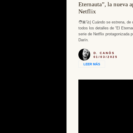
Eternauta”, la nueva a
Netflix
🧑🏽‍🚀| Cuándo se estrena, de 
todos los detalles de “El Eterna
serie de Netflix protagonizada 
Darín.
D. CANÓS
01/03/2025
LEER MÁS