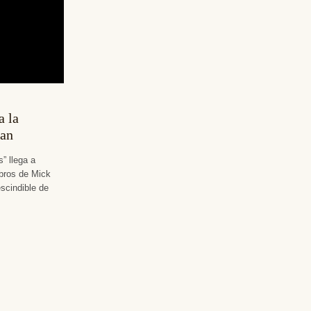
a la
man
” llega a
ibros de Mick
escindible de