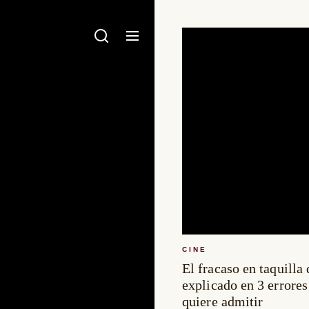
CINE
El fracaso en taquilla
explicado en 3 errores
quiere admitir