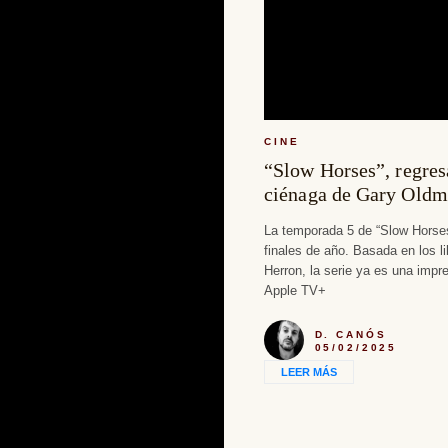
CINE
“Slow Horses”, regres
ciénaga de Gary Old
La temporada 5 de “Slow Horses
finales de año. Basada en los l
Herron, la serie ya es una impr
Apple TV+
D. CANÓS
05/02/2025
LEER MÁS