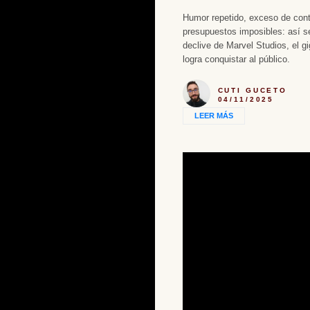
Humor repetido, exceso de con
presupuestos imposibles: así se
declive de Marvel Studios, el g
logra conquistar al público.
CUTI GUCETO
04/11/2025
LEER MÁS