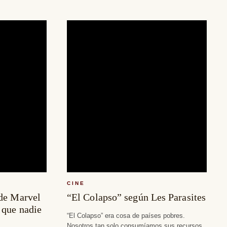
CINE
 de Marvel
“El Colapso” según Les Parasites
 que nadie
“El Colapso” era cosa de países pobres.
Nosotros tan solo consumíamos sus recursos