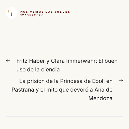
NOS VEMOS LOS JUEVES
12/05/2026
Navegación
Entrada
Fritz Haber y Clara Immerwahr: El buen
de
anterior:
uso de la ciencia
entradas
En
La prisión de la Princesa de Eboli en
si
Pastrana y el mito que devoró a Ana de
Mendoza