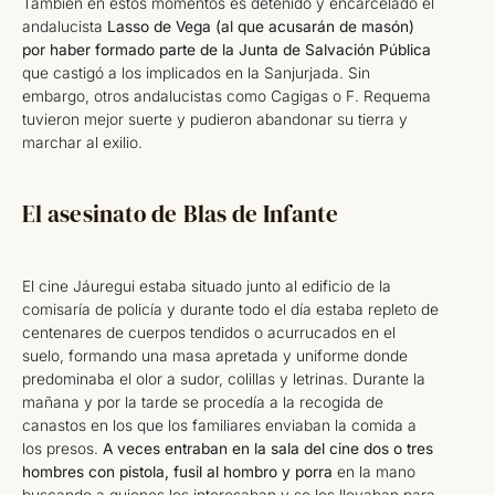
También en estos momentos es detenido y encarcelado el
andalucista
Lasso de Vega (al que acusarán de masón)
por haber formado parte de la Junta de Salvación Pública
que castigó a los implicados en la Sanjurjada. Sin
embargo, otros andalucistas como Cagigas o F. Requema
tuvieron mejor suerte y pudieron abandonar su tierra y
marchar al exilio.
El asesinato de Blas de Infante
El cine Jáuregui estaba situado junto al edificio de la
comisaría de policía y durante todo el día estaba repleto de
centenares de cuerpos tendidos o acurrucados en el
suelo, formando una masa apretada y uniforme donde
predominaba el olor a sudor, colillas y letrinas. Durante la
mañana y por la tarde se procedía a la recogida de
canastos en los que los familiares enviaban la comida a
los presos.
A veces entraban en la sala del cine dos o tres
hombres con pistola, fusil al hombro y porra
en la mano
buscando a quienes les interesaban y se los llevaban para