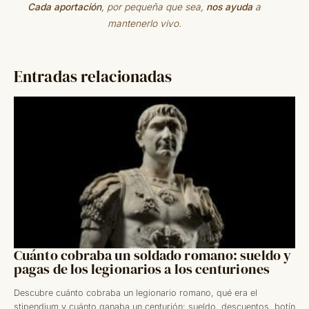
Cada aportación
, por pequeña que sea,
nos ayuda
a
mantenerlo vivo.
Entradas relacionadas
Cuánto cobraba un soldado romano: sueldo y
pagas de los legionarios a los centuriones
Descubre cuánto cobraba un legionario romano, qué era el
stipendium y cuánto ganaba un centurión: sueldo, descuentos, botín