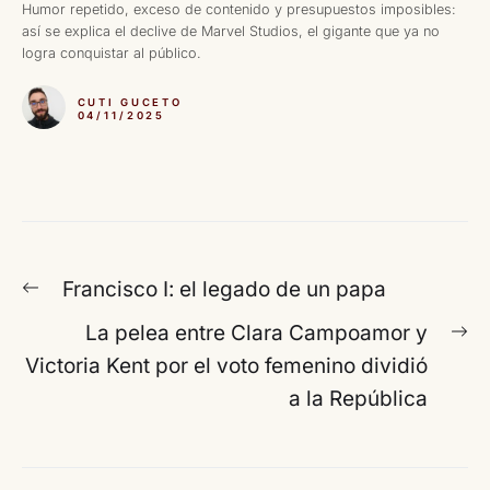
Humor repetido, exceso de contenido y presupuestos imposibles:
así se explica el declive de Marvel Studios, el gigante que ya no
logra conquistar al público.
CUTI GUCETO
04/11/2025
Navegación
Entrada
Francisco I: el legado de un papa
de
anterior:
En
La pelea entre Clara Campoamor y
entradas
si
Victoria Kent por el voto femenino dividió
a la República