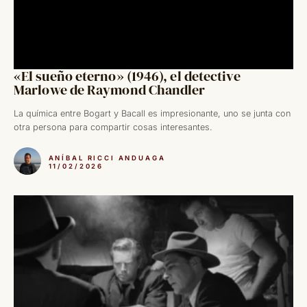
«El sueño eterno» (1946), el detective
Marlowe de Raymond Chandler
La química entre Bogart y Bacall es impresionante, uno se junta con
otra persona para compartir cosas interesantes.
ANÍBAL RICCI ANDUAGA
11/02/2026