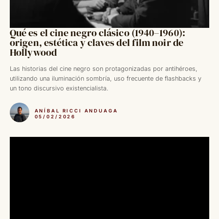
Qué es el cine negro clásico (1940–1960):
origen, estética y claves del film noir de
Hollywood
Las historias del cine negro son protagonizadas por antihéroes,
utilizando una iluminación sombría, uso frecuente de flashbacks y
un tono discursivo existencialista.
ANÍBAL RICCI ANDUAGA
05/02/2026