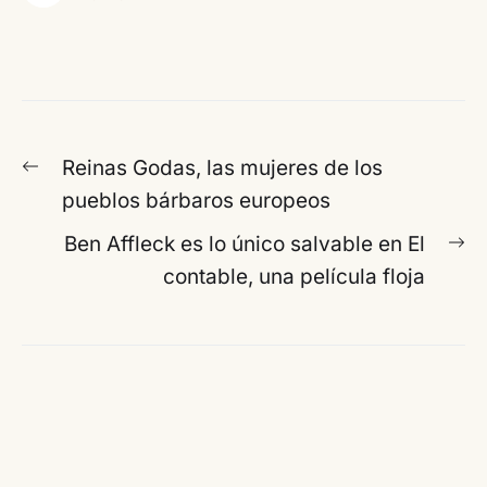
Navegación
Entrada
Reinas Godas, las mujeres de los
de
anterior:
pueblos bárbaros europeos
entradas
En
Ben Affleck es lo único salvable en El
si
contable, una película floja