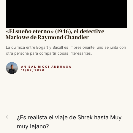
«El sueño eterno» (1946), el detective
Marlowe de Raymond Chandler
La química entre Bogart y Bacall es impresionante, uno se junta con
otra persona para compartir cosas interesantes.
ANÍBAL RICCI ANDUAGA
11/02/2026
Navegación
Entrada
¿Es realista el viaje de Shrek hasta Muy
de
anterior:
muy lejano?