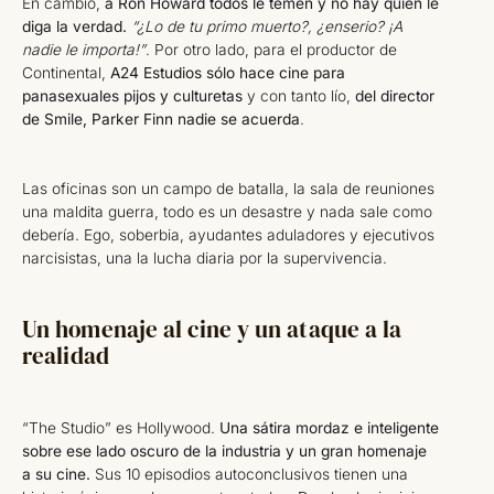
En cambio,
a Ron Howard todos le temen y no hay quién le
diga la verdad.
“¿Lo de tu primo muerto?, ¿enserio? ¡A
nadie le importa!”
. Por otro lado, para el productor de
Continental,
A24 Estudios sólo hace cine para
panasexuales pijos y culturetas
y con tanto lío,
del director
de Smile, Parker Finn nadie se acuerda
.
Las oficinas son un campo de batalla, la sala de reuniones
una maldita guerra, todo es un desastre y nada sale como
debería. Ego, soberbia, ayudantes aduladores y ejecutivos
narcisistas, una la lucha diaria por la supervivencia.
Un homenaje al cine y un ataque a la
realidad
“The Studio” es Hollywood.
Una sátira mordaz e inteligente
sobre ese lado oscuro de la industria y un gran homenaje
a su cine.
Sus 10 episodios autoconclusivos tienen una