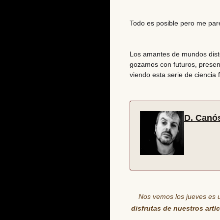
Todo es posible pero me pare
Los amantes de
mundos dist
gozamos con
futuros, prese
viendo esta serie de ciencia f
D. Canó
Nos vemos los jueves es 
disfrutas de nuestros artí