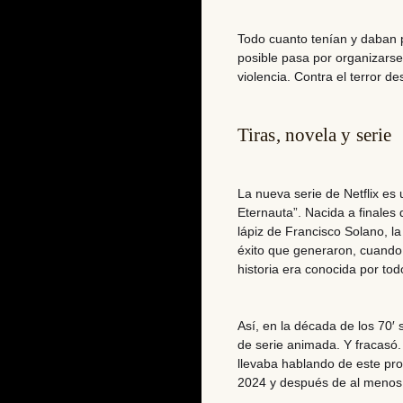
Todo cuanto tenían y daban p
posible pasa por organizarse
violencia. Contra el terror de
Tiras, novela y serie
La nueva serie de Netflix e
Eternauta”.
Nacida a finales 
lápiz de
Francisco Solano,
la
éxito que generaron, cuando
historia era conocida por tod
Así, en la década de los 70′ 
de serie animada. Y fracasó
llevaba hablando de este pro
2024 y después de al menos 4