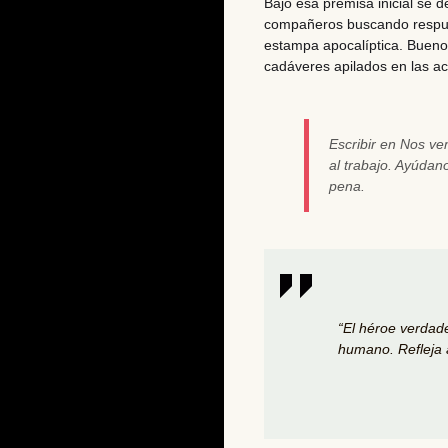
Bajo esa premisa inicial se de
compañeros buscando respues
estampa apocalíptica. Bueno
cadáveres apilados en las ac
Escribir en Nos v
al trabajo. Ayúda
pena.
“El héroe verdade
humano. Refleja a