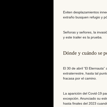
Eviten desplazamientos innec
extraño busquen refugio y p
Señoras y señores, la invasió
y este trailer es la prueba.
Dónde y cuándo se po
El 30 de abril “El Eternauta” 
extraterrestre, hasta tal punt
fracasa por el camino.
La aparición del Covid-19 par
excepción. Anunciado su estr
hasta finales del 2023 cuando