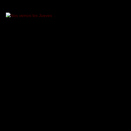
Saltar
al
contenido
Nos
vemos
los
Jueves