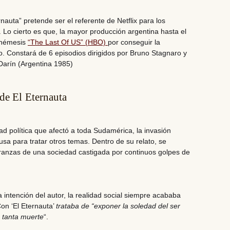
rnauta” pretende ser el referente de Netflix
para los
. Lo cierto es que, la mayor producción argentina hasta el
 némesis
“The Last Of US” (HBO)
por conseguir la
o.
Constará de 6 episodios dirigidos por Bruno Stagnaro y
Darín (Argentina 1985)
de El Eternauta
ad política que afectó a toda Sudamérica, la invasión
cusa para tratar otros temas. Dentro de su relato, se
eranzas de una sociedad castigada por continuos golpes de
 intención del autor, la realidad social siempre acababa
on ‘El Eternauta’
trataba de “exponer
la soledad del ser
 tanta muerte
“.