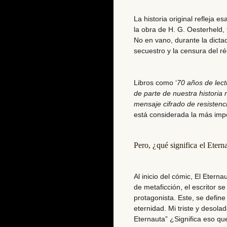
La historia original refleja 
la obra de H. G. Oesterheld, 
No en vano,
durante la dictad
secuestro y la censura del ré
Libros como ‘
70 años de lec
de parte de nuestra historia 
mensaje cifrado de resistenci
está considerada la más impo
Pero, ¿qué significa el Etern
Al inicio del cómic, El Etern
de metaficción
, el escritor s
protagonista. Este, se defin
eternidad. Mi triste y desola
Eternauta” ¿Significa eso que