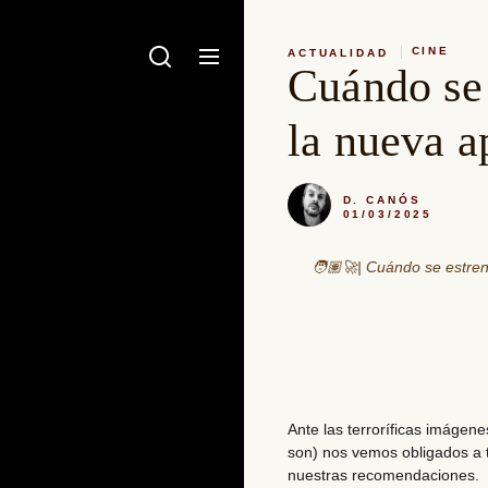
CINE
ACTUALIDAD
Cuándo se 
la nueva a
D. CANÓS
01/03/2025
🧑🏽‍🚀| Cuándo se estren
Ante las terroríficas imágene
son) nos vemos obligados a
nuestras recomendaciones.