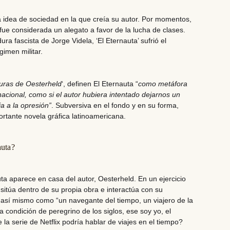
esa idea de sociedad en la que creía su autor. Por momentos,
fue considerada un alegato a favor de la lucha de clases.
ura fascista de Jorge Videla, ‘El Eternauta’ sufrió el
gimen militar.
turas de Oesterheld
‘, definen El Eternauta “
como metáfora
nacional, como si el autor hubiera intentado dejarnos un
a a la opresión”
. Subversiva en el fondo y en su forma,
rtante novela gráfica latinoamericana.
auta?
auta aparece en casa del autor, Oesterheld. En
un ejercicio
e sitúa dentro de su propia obra e interactúa con su
e así mismo como “un navegante del tiempo, un viajero de la
da condición de peregrino de los siglos, ese soy yo, el
 la serie de Netflix podría hablar de viajes en el tiempo?