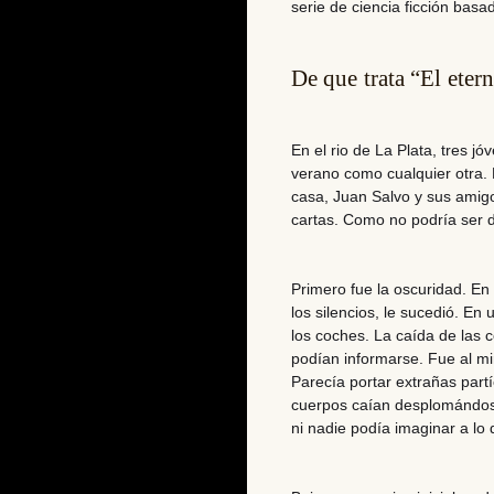
serie de ciencia ficción
basa
De que trata “El eter
En el rio de La Plata,
tres jó
verano como cualquier otra. 
casa, Juan Salvo y sus amig
cartas. Como no podría ser de
Primero fue la oscuridad. En
los silencios, le sucedió. En
los coches. La caída de las 
podían informarse. Fue al mi
Parecía portar extrañas partíc
cuerpos caían desplomándos
ni nadie podía imaginar a lo