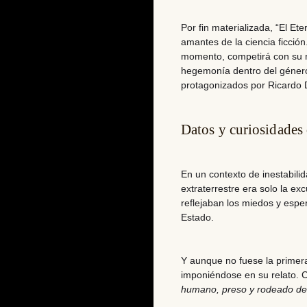
Por fin materializada,
“El Ete
amantes de la ciencia ficción
momento, competirá con su
hegemonía dentro del géner
protagonizados por Ricardo 
Datos y curiosidades 
En un contexto de inestabilid
extraterrestre era solo la ex
reflejaban los miedos y esp
Estado.
Y aunque no fuese la primera
imponiéndose en su relato.
C
humano, preso y rodeado de