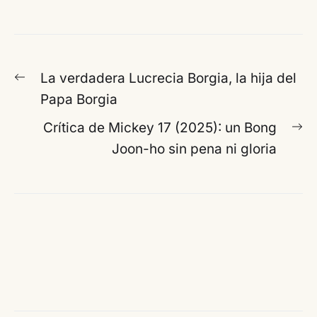
Navegación
Entrada
La verdadera Lucrecia Borgia, la hija del
de
anterior:
Papa Borgia
entradas
En
Crítica de Mickey 17 (2025): un Bong
si
Joon-ho sin pena ni gloria