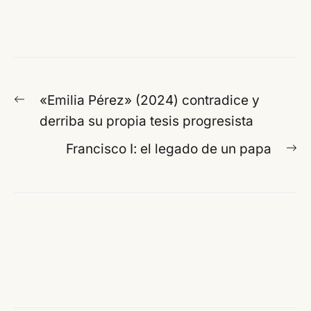
Navegación
Entrada
«Emilia Pérez» (2024) contradice y
de
anterior:
derriba su propia tesis progresista
entradas
En
Francisco I: el legado de un papa
si