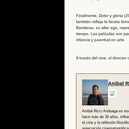
Finalmente,
Dolor y gloria
(20
también refleja la faceta fe
Banderas, su alter ego, repr
tiempo. Las películas son pa
infancia y juventud en arte.
A través del cine, el direct
Aníbal 
Aníbal Ricci Anduaga es esc
hace más de 30 años, influi
el cine y la reflexión filos
apreciación cinematográfica