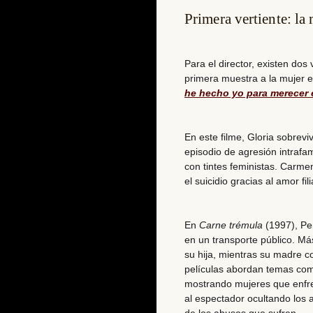
Primera vertiente: la
Para el director, existen dos
primera muestra a la mujer e
he hecho yo para merecer 
En este filme, Gloria sobrev
episodio de agresión intrafami
con tintes feministas. Carmen
el suicidio gracias al amor fili
En
Carne trémula
(1997), Pe
en un transporte público. Má
su hija, mientras su madre c
películas abordan temas como
mostrando mujeres que enfre
al espectador ocultando los 