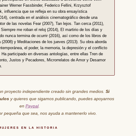
ner Werner Fassbinder, Federico Fellini, Krzysztof
, influencia que se refleja en su obra ensayística
014), centrada en el análisis cinematográfico desde una
utor de las novelas Fear (2007), Tan lejos. Tan cerca (2011),
 Siempre me roban el reloj (2014), El martirio de los días y
do nunca termina de ocurrir (2016), así como de los libros de
a (2008) y Meditaciones de los jueves (2013). Su obra aborda
temporánea, el poder, la memoria, la depresión y el conflicto
o. Ha participado en diversas antologías, entre ellas Tren de
ento, Justos y Pecadores, Microrrelatos de Amor y Desamor
o.
un proyecto independiente creado sin grandes medios.
Si
culos
y quieres que sigamos publicando, puedes apoyarnos
en
Paypal
.
por pequeña que sea,
nos ayuda
a mantenerlo vivo.
MUJERES EN LA HISTORIA