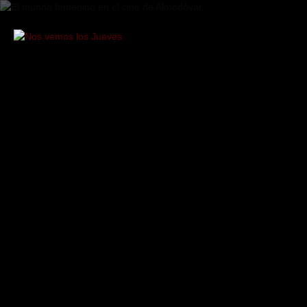
Saltar
al
contenido
Nos
vemos
los
Jueves