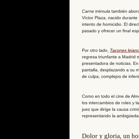
Carne trémula
también aborda
Víctor Plaza, nacido durante 
intento de homicidio. El direc
pasado y ofrecer un final e
Por otro lado,
Tacones lejan
regresa triunfante a Madrid 
presentadora de noticias. En 
pantalla, desplazando a su
de culpa, complejos de inferi
Como en todo el cine de Almo
los intercambios de roles y l
juez que dirige la causa cri
representando la ambigüedad 
Dolor y gloria, un h