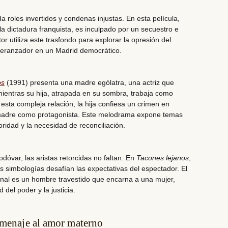
 roles invertidos y condenas injustas. En esta película,
la dictadura franquista, es inculpado por un secuestro e
tor utiliza este trasfondo para explorar la opresión del
speranzador en un Madrid democrático.
os
(1991) presenta una madre ególatra, una actriz que
mientras su hija, atrapada en su sombra, trabaja como
esta compleja relación, la hija confiesa un crimen en
 madre como protagonista. Este melodrama expone temas
oridad y la necesidad de reconciliación.
dóvar, las aristas retorcidas no faltan. En
Tacones lejanos
,
as simbologías desafían las expectativas del espectador. El
minal es un hombre travestido que encarna a una mujer,
del poder y la justicia.
omenaje al amor materno