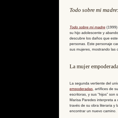
Todo sobre mi madre
Todo sobre mi madre
(1999) 
su hijo adolescente y abando
descubre los daños que est
personas. Este personaje care
sus mujeres, mostrando las co
La mujer empoderad
La segunda vertiente del un
empoderadas
, artífices de 
escritoras, y sus “hijos” son
Marisa Paredes interpreta a 
través de su obra literaria y
encontrar un nuevo camino.