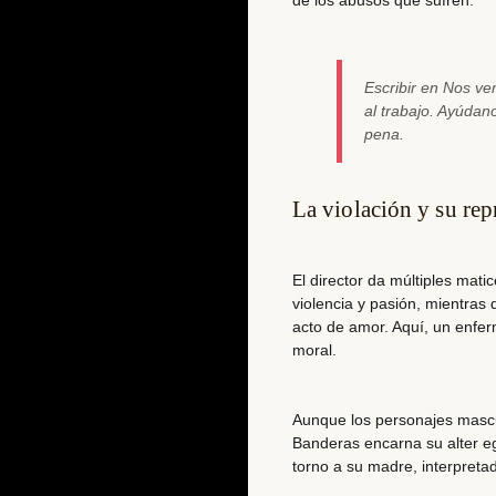
de los abusos que sufren.
Escribir en Nos v
al trabajo. Ayúda
pena.
La violación y su re
El director da múltiples mati
violencia y pasión, mientras
acto de amor. Aquí, un enfe
moral.
Aunque los personajes mascul
Banderas encarna su alter 
torno a su madre, interpreta