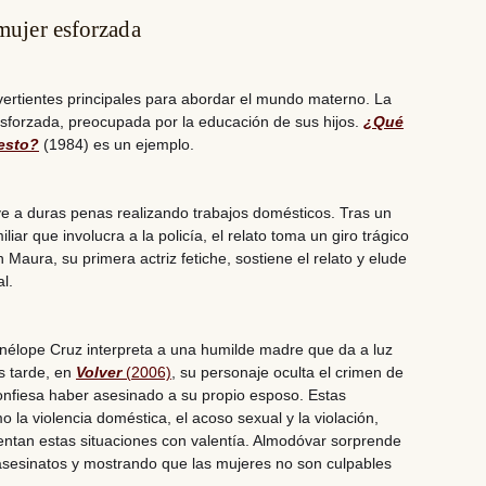
 mujer esforzada
 vertientes principales para abordar el mundo materno. La
sforzada, preocupada por la educación de sus hijos.
¿Qué
esto?
(1984) es un ejemplo.
ive a duras penas realizando trabajos domésticos. Tras un
liar que involucra a la policía, el relato toma un giro trágico
 Maura, su primera actriz fetiche, sostiene el relato y elude
al.
nélope Cruz interpreta a una humilde madre que da a luz
s tarde, en
Volver
(2006)
, su personaje oculta el crimen de
onfiesa haber asesinado a su propio esposo. Estas
 la violencia doméstica, el acoso sexual y la violación,
ntan estas situaciones con valentía. Almodóvar sorprende
asesinatos y mostrando que las mujeres no son culpables