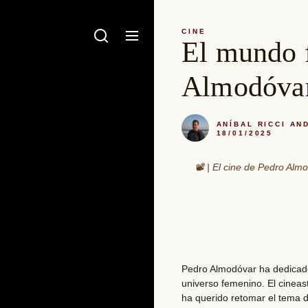
CINE
El mundo f
Almodóva
ANÍBAL RICCI AN
18/01/2025
📽️ | El cine de Pedro Alm
Pedro Almodóvar ha dedicado s
universo femenino. El cineas
ha querido retomar el tema d