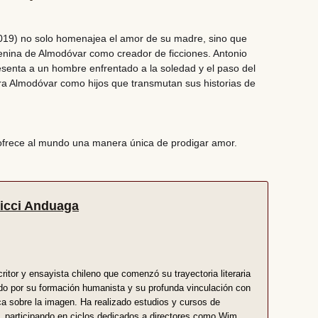
19) no solo homenajea el amor de su madre, sino que
menina de Almodóvar como creador de ficciones. Antonio
esenta a un hombre enfrentado a la soledad y el paso del
ra Almodóvar como hijos que transmutan sus historias de
or ofrece al mundo una manera única de prodigar amor.
Ricci Anduaga
ritor y ensayista chileno que comenzó su trayectoria literaria
do por su formación humanista y su profunda vinculación con
ófica sobre la imagen. Ha realizado estudios y cursos de
, participando en ciclos dedicados a directores como Wim