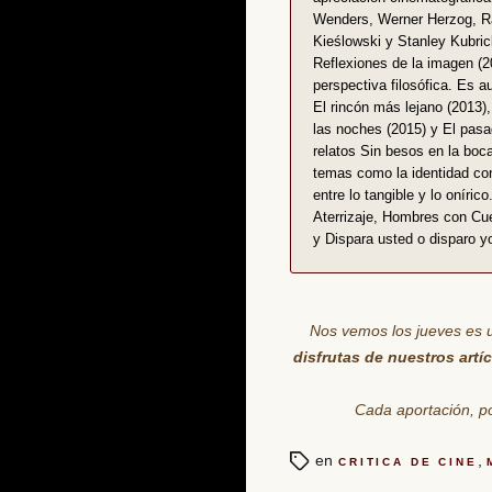
Wenders, Werner Herzog, Rai
Kieślowski y Stanley Kubrick
Reflexiones de la imagen (2
perspectiva filosófica. Es a
El rincón más lejano (2013),
las noches (2015) y El pasa
relatos Sin besos en la boc
temas como la identidad con
entre lo tangible y lo oníric
Aterrizaje, Hombres con Cu
y Dispara usted o disparo y
Nos vemos los jueves es 
disfrutas de nuestros artí
Cada aportación
, 
en
,
CRITICA DE CINE