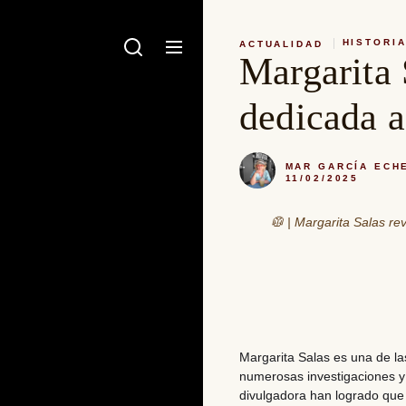
HISTORI
ACTUALIDAD
Margarita 
dedicada a
MAR GARCÍA ECH
11/02/2025
🥼 | Margarita Salas re
Margarita Salas es
una de la
numerosas investigaciones y
divulgadora han logrado que 