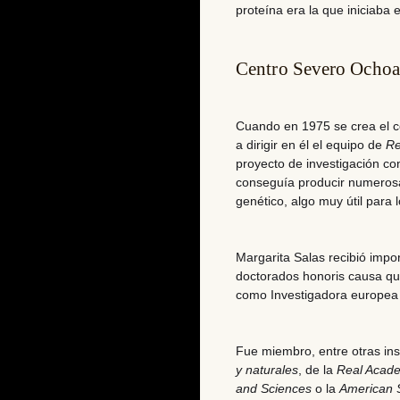
proteína era la que iniciaba 
Centro Severo Ochoa
Cuando en 1975 se crea el
c
a dirigir en él el equipo de
Re
proyecto de investigación co
conseguía producir numerosas
genético, algo muy útil para
Margarita Salas recibió impo
doctorados honoris causa qu
como
Investigadora europea
Fue miembro, entre otras ins
y naturales
, de la
Real Acade
and Sciences
o la
American S