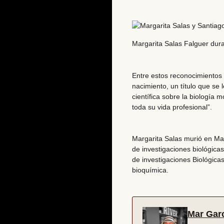
Margarita Salas Falguer dura
Entre estos reconocimientos
nacimiento, un título que se
científica sobre la biología m
toda su vida profesional”.
Margarita Salas murió en Ma
de investigaciones biológica
de investigaciones Biológica
bioquímica.
Mar Garc