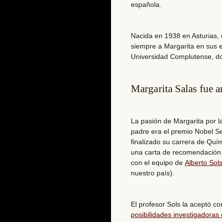
española.
Nacida en 1938 en Asturias,
siempre a Margarita en sus e
Universidad Complutense, do
Margarita Salas fue 
La pasión de Margarita por l
padre era el premio Nobel 
finalizado su carrera de Quím
una carta de recomendación p
con el equipo de
Alberto Sol
nuestro país).
El profesor Sols la aceptó c
posibilidades investigadoras