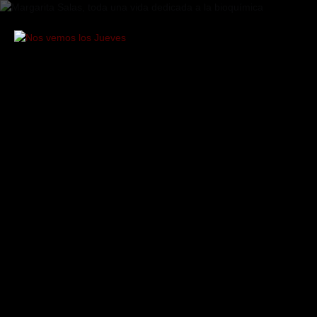
Saltar
al
contenido
Nos
vemos
los
Jueves