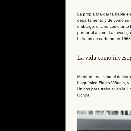
La propia Margarita habla en 
departamento y de cómo su di
embargo, ella no cedió ante 
perder el ánimo. La investi
hidratos de carbono en 1963 
La vida como investi
Mientras realizaba el docto
bioquímico Eladio Viñuela, y
Unidos para trabajar en la U
Ochoa.