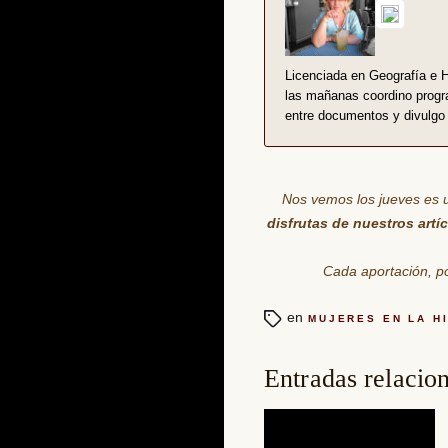
Licenciada en Geografía e Hi
las mañanas coordino progr
entre documentos y divulgo 
Nos vemos los jueves es 
disfrutas de nuestros artí
Cada aportación
, 
en
MUJERES EN LA H
Entradas relacio