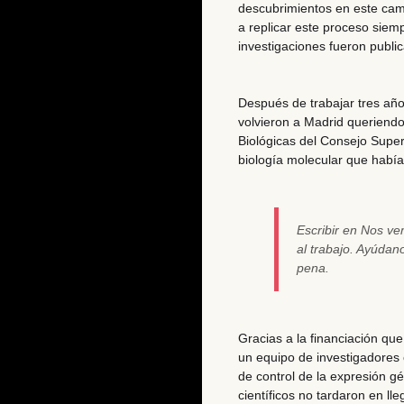
descubrimientos en este ca
a replicar este proceso siemp
investigaciones fueron public
Después de trabajar tres año
volvieron a Madrid
queriendo
Biológicas del Consejo Superi
biología molecular que habí
Escribir en Nos v
al trabajo. Ayúda
pena.
Gracias a la financiación qu
un equipo de investigadore
de control de la expresión gé
científicos no tardaron en lle