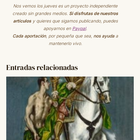
Nos vemos los jueves es un proyecto independiente
creado sin grandes medios.
Si disfrutas de nuestros
artículos
y quieres que sigamos publicando, puedes
apoyarnos en
Paypal
.
Cada aportación
, por pequeña que sea,
nos ayuda
a
mantenerlo vivo.
Entradas relacionadas