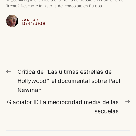
Trento? Descubre la historia del chocolate en Europa
VANTOR
12/01/2026
Navegación
Entrada
Crítica de “Las últimas estrellas de
de
anterior:
Hollywood”, el documental sobre Paul
entradas
Newman
En
Gladiator II: La mediocridad media de las
si
secuelas