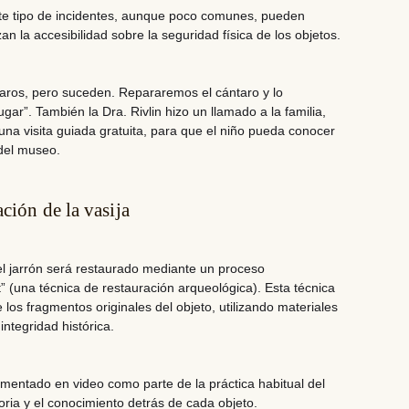
te tipo de incidentes, aunque poco comunes, pueden
an la accesibilidad sobre la seguridad física de los objetos.
raros, pero suceden. Repararemos el cántaro y lo
gar”. También la Dra. Rivlin hizo un llamado a la familia,
una visita guiada gratuita, para que el niño pueda conocer
 del museo.
ción de la vasija
el jarrón será restaurado mediante un proceso
t”
(una técnica de restauración arqueológica). Esta técnica
 los fragmentos originales del objeto, utilizando materiales
ntegridad histórica.
mentado en video como parte de la práctica habitual del
oria y el conocimiento detrás de cada objeto.