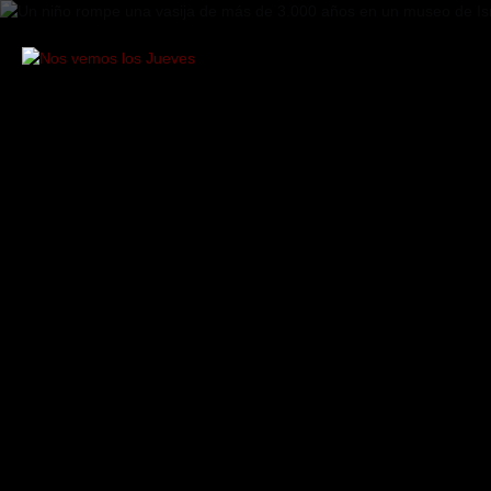
Saltar
al
contenido
Nos
vemos
los
Jueves