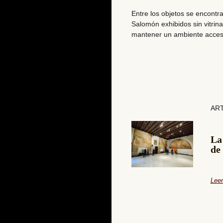
Entre los objetos se encontr
Salomón exhibidos sin vitrin
mantener un ambiente accesi
AR
La
de
Leer