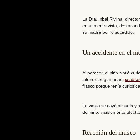
La Dra. Inbal Rivlina, direc
en una entrevista, destacando
su madre por lo sucedido.
Un accidente en el m
Al parecer, el niño sintió cu
interior. Según unas
palabra
frasco porque tenía curiosida
La vasija se cayó al suelo y
del niño, visiblemente afect
Reacción del museo