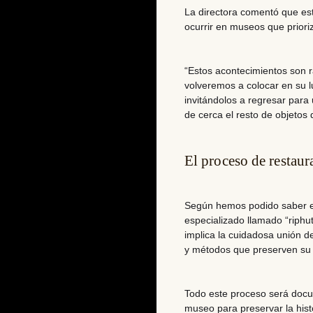
La directora comentó que es
ocurrir en museos que prioriz
“Estos acontecimientos son 
volveremos a colocar en su lu
invitándolos a regresar para 
de cerca el resto de objetos
El proceso de restaura
Según hemos podido saber
especializado llamado “riphu
implica la cuidadosa unión de
y métodos que preserven su i
Todo este proceso será docu
museo para preservar la hist