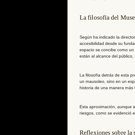
La filosofía del Mus
Según ha indicado la directo
accesibilidad desde su funda
espacio
se concibe como un l
están al alcance del público
,
La filosofía detrás de esta pr
un mausoleo
, sino en un es
historia de una manera más t
Esta aproximación, aunque ap
riesgos, como se evidenció e
Reflexiones sobre la