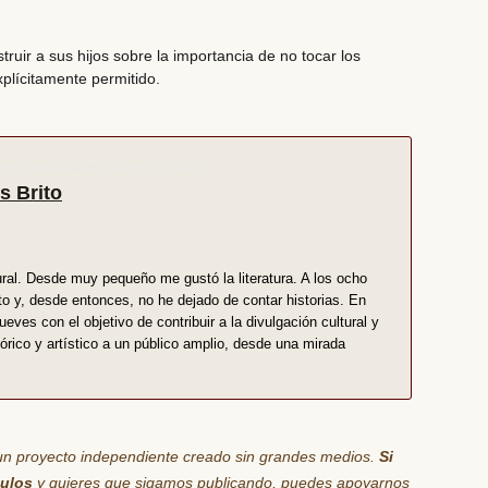
ruir a sus hijos sobre la
importancia de no tocar los
plícitamente permitido.
ector editorial de Nos vemos los jueves
s Brito
ural. Desde muy pequeño me gustó la literatura. A los ocho
to y, desde entonces, no he dejado de contar historias. En
ves con el objetivo de contribuir a la divulgación cultural y
órico y artístico a un público amplio, desde una mirada
un proyecto independiente creado sin grandes medios.
Si
culos
y quieres que sigamos publicando, puedes apoyarnos