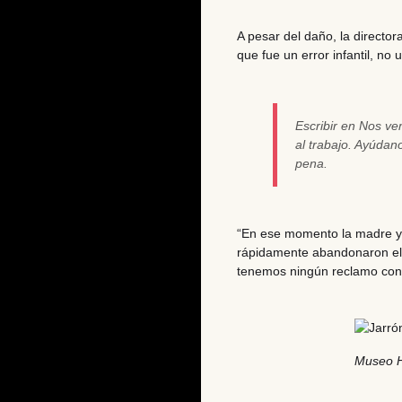
A pesar del daño, la directo
que fue un error infantil, no 
Escribir en Nos v
al trabajo. Ayúda
pena.
“En ese momento la madre y 
rápidamente abandonaron el 
tenemos ningún reclamo con
Museo H