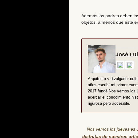
Además los padres deben inst
objetos
, a menos que esté ex
Fundador y dir
José Lui
Arquitecto y divulgador cult
años escribí mi primer cuen
2017 fundé Nos vemos los jue
acercar el conocimiento hist
rigurosa pero accesible.
Nos vemos los jueves es 
disfrutas de nuestros artí