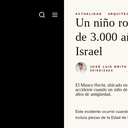
ACTUALIDAD
ARQUITE
Un niño r
de 3.000 
Israel
JOSÉ LUIS BRITO
29/08/2024
El Museo Hecht, ubicado en l
accidente cuando un niño de
años de antigüedad.
Este incidente ocurrió cuando
incluía piezas de la Edad de