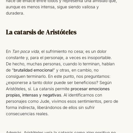
hace de enlace entre todos y representa una amistad que,
aunque es men͏os intensa, sigue siendo valiosa y
duradera.
La catarsis de Aristóteles
En
Tan poca vida
, el sufrimiento no cesa; es un dolor
constante y, para el personaje, a veces es insoportable.
De hecho, muchas personas, cuando lo terminan, hablan
de “
brutalidad emocional
” y otras, en cambio, no
consiguen terminarlo. En este punto, nos preguntamos:
¿exponerse a tanto dolor puede ser beneficioso? Según
Aristóteles, sí. La catarsis permite
procesar emociones
propias, intensas y negativas
. Al identificarnos con
personajes como Jude, vivimos esos sentimientos, pero de
forma indirecta, liberándonos de ellos sin sufrir
consecuencias reales.
Además, Aristóteles veía la catarsis como algo positivo no