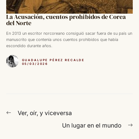
La Acusación, cuentos prohibidos de Corea
del Norte
En 2013 un escritor norcoreano consiguió sacar fuera de su país un
manuscrito que contenía unos cuentos prohibidos que había
escondido durante años.
GUADALUPE PÉREZ RECALDE
05/03/2026
Navegación
Entrada
Ver, oír, y viceversa
de
anterior:
En
Un lugar en el mundo
entradas
si