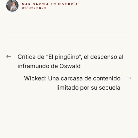
MAR GARCÍA ECHEVERRÍA
01/06/2026
Navegación
Entrada
Crítica de “El pingüino”, el descenso al
de
anterior:
inframundo de Oswald
entradas
En
Wicked: Una carcasa de contenido
si
limitado por su secuela