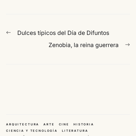
Navegación
Entrada
Dulces típicos del Día de Difuntos
de
anterior:
En
Zenobia, la reina guerrera
entradas
si
ARQUITECTURA
ARTE
CINE
HISTORIA
CIENCIA Y TECNOLOGÍA
LITERATURA