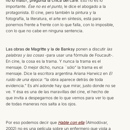
no lo mató?, pregunta la chica del café
. Eso no es lo
importante.
Ése no es el punto
, le dice el abogado a la
protagonista. El cine, pero también la pintura y la
fotografía, la literatura, el arte en síntesis, está para
ponernos frente a frente con lo que falla, con lo imposible,
con lo que no cabe en ninguna sentencia.
Las obras de Magritte y la de Banksy
ponen a discutir
las
palabras y las cosas
-para usar una fórmula de Foucault-.
En cine, la cosa es la trama. Y nunca la trama es el
mensaje. O mejor dicho, nunca ¨sólo” la trama es el
mensaje. Dice la escritora argentina Ariana Harwicz en
El
ruido de una época:
“la obra aparece detrás de toda
evidencia.” Es ahí adonde hay que mirar, justo donde no se
ve. Y ésa es una de las maravillas del cine, el hecho de
que invita a despegarnos de lo que vemos para ver lo que
de todas maneras nos salta a los ojos.
Por eso podemos decir que
Hable con ella
(Almodóvar,
2002) no es una película sobre un enfermero que viola a