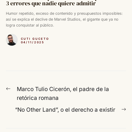
3 errores que nadie quiere admitir
Humor repetido, exceso de contenido y presupuestos imposibles:
así se explica el declive de Marvel Studios, el gigante que ya no
logra conquistar al público.
CUTI GUCETO
04/11/2025
Navegación
Entrada
Marco Tulio Cicerón, el padre de la
de
anterior:
retórica romana
entradas
En
“No Other Land”, o el derecho a existir
si