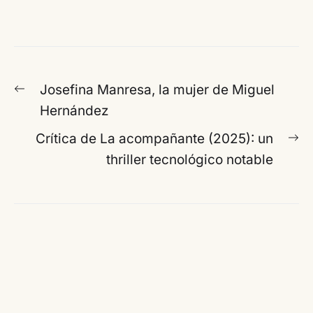
Navegación
Entrada
Josefina Manresa, la mujer de Miguel
de
anterior:
Hernández
entradas
En
Crítica de La acompañante (2025): un
si
thriller tecnológico notable