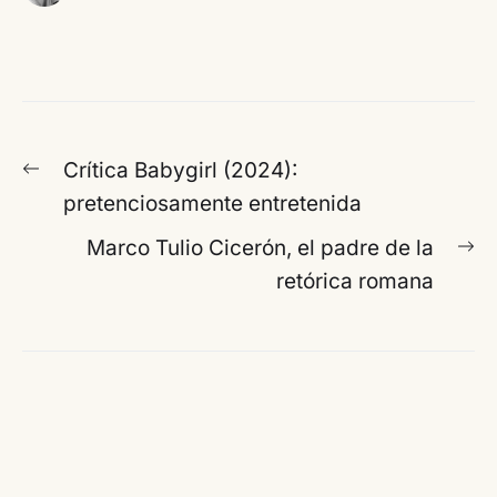
Navegación
Entrada
Crítica Babygirl (2024):
de
anterior:
pretenciosamente entretenida
entradas
En
Marco Tulio Cicerón, el padre de la
si
retórica romana