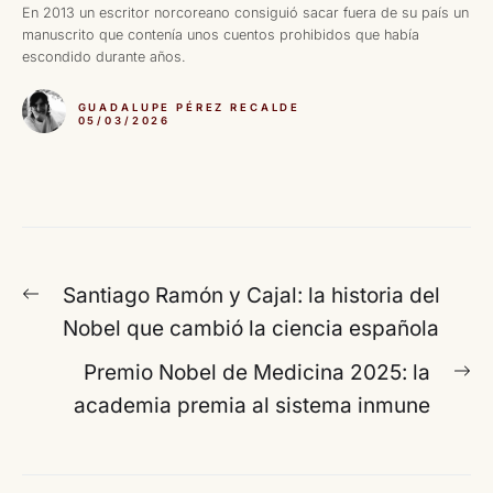
En 2013 un escritor norcoreano consiguió sacar fuera de su país un
manuscrito que contenía unos cuentos prohibidos que había
escondido durante años.
GUADALUPE PÉREZ RECALDE
05/03/2026
Navegación
Entrada
Santiago Ramón y Cajal: la historia del
de
anterior:
Nobel que cambió la ciencia española
entradas
En
Premio Nobel de Medicina 2025: la
si
academia premia al sistema inmune