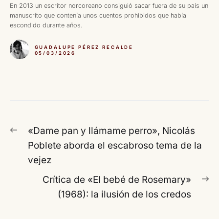
En 2013 un escritor norcoreano consiguió sacar fuera de su país un
manuscrito que contenía unos cuentos prohibidos que había
escondido durante años.
GUADALUPE PÉREZ RECALDE
05/03/2026
Navegación
Entrada
«Dame pan y llámame perro», Nicolás
de
anterior:
Poblete aborda el escabroso tema de la
entradas
vejez
En
Crítica de «El bebé de Rosemary»
si
(1968): la ilusión de los credos