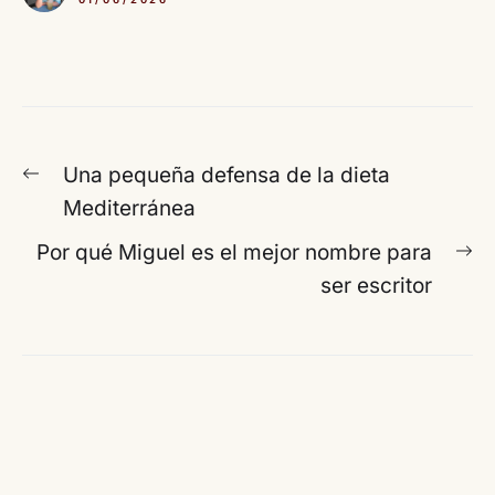
Navegación
Entrada
Una pequeña defensa de la dieta
de
anterior:
Mediterránea
entradas
En
Por qué Miguel es el mejor nombre para
si
ser escritor