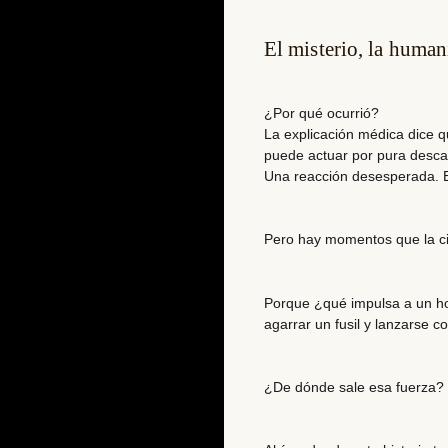
El misterio, la huma
¿Por qué ocurrió?
La explicación médica dice q
puede actuar por pura descar
Una reacción desesperada. E
Pero hay momentos que la cie
Porque ¿qué impulsa a un ho
agarrar un fusil y lanzarse c
¿De dónde sale esa fuerza?