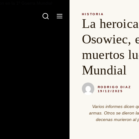
HISTORIA
La heroica
Osowiec, e
muertos lu
Mundial
RODRIGO DIAZ
19/12/2025
Varios informes dicen q
armas. Otros se dieron l
decenas murieron al p