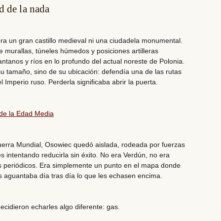
d de la nada
ra un gran castillo medieval ni una ciudadela monumental.
e murallas, túneles húmedos y posiciones artilleras
ntanos y ríos en lo profundo del actual noreste de Polonia.
u tamaño, sino de su ubicación: defendía una de las rutas
l Imperio ruso. Perderla significaba abrir la puerta.
 de la Edad Media
uerra Mundial, Osowiec quedó aislada, rodeada por fuerzas
intentando reducirla sin éxito. No era Verdún, no era
 los periódicos. Era simplemente un punto en el mapa donde
 aguantaba día tras día lo que les echasen encima.
decidieron echarles algo diferente:
gas.