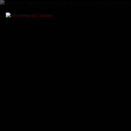
Saltar
al
contenido
Nos
vemos
los
Jueves