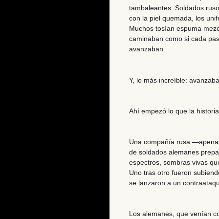
tambaleantes. Soldados ruso
con la piel quemada, los uni
Muchos tosían espuma mezcl
caminaban como si cada paso
avanzaban.
Y, lo más increíble:
avanzaba
Ahí empezó lo que la histori
Una compañía rusa —apenas 
de soldados alemanes prepar
espectros, sombras vivas qu
Uno tras otro fueron subiendo
se lanzaron a un contraataqu
Los alemanes, que venían c