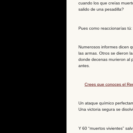
cuando los que creías muerto
salido de una pesadilla?
Pues como reaccionarías tú:
Numerosos informes dicen qu
las armas. Otros se dieron l
donde decenas murieron al p
antes.
Crees que conoces el Ren
Un ataque químico perfectam
Una victoria segura se disolvi
Y 60 “muertos vivientes” sal