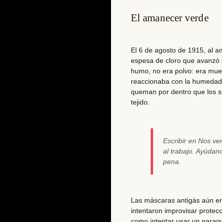
El amanecer verde
El 6 de agosto de 1915, al 
espesa de cloro que avanzó 
humo, no era polvo: era mue
reaccionaba con la humedad y
queman por dentro que los s
tejido.
Escribir en Nos v
al trabajo. Ayúda
pena.
Las máscaras antigás aún er
intentaron improvisar prote
como intentar usar un parag