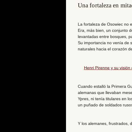
Una fortaleza en mita
La fortaleza de Osowiec no e
Era, más bien, un conjunto d
levantadas entre bosques, pa
Su importancia no venía de s
naturales hacia el corazón de
Henri Pirenne y su visión
Cuando estalló la Primera G
alemanas que llevaban meses 
Ypres, ni tenía titulares en
un puñado de soldados rusos
Y los alemanes, frustrados, 