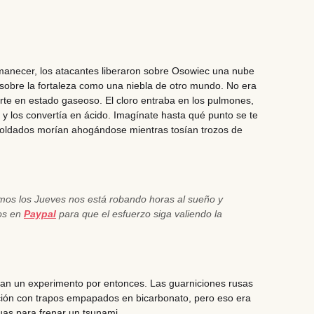
amanecer, los atacantes liberaron sobre Osowiec una nube
sobre la fortaleza como una niebla de otro mundo. No era
rte en estado gaseoso. El cloro entraba en los pulmones,
 los convertía en ácido. Imagínate hasta qué punto se te
oldados morían ahogándose mientras tosían trozos de
emos los Jueves nos está robando horas al sueño y
nos en
Paypal
para que el esfuerzo siga valiendo la
an un experimento por entonces. Las guarniciones rusas
cción con trapos empapados en bicarbonato, pero eso era
uas para frenar un tsunami.