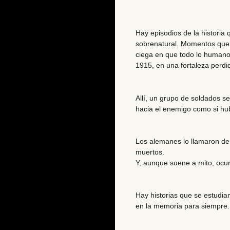
Hay episodios de la historia
sobrenatural. Momentos que d
ciega en que todo lo humano 
1915, en una fortaleza perdi
Allí, un grupo de soldados s
hacia el enemigo como si hub
Los alemanes lo llamaron de
muertos
.
Y, aunque suene a mito, ocur
Hay historias que se estudian
en la memoria para siempre