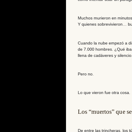
Muchos murieron en minutos.
Y quienes sobrevivieron… bue
Cuando la nube empezó a dis
de 7.000 hombres. ¿Qué iban 
llena de cadáveres y silencio
Pero no.
Lo que vieron fue otra cosa.
Los “muertos” que se
De entre las trincheras, los 