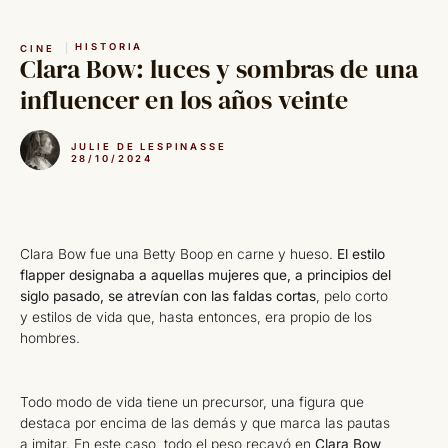
Saltar
al
HISTORIA
CINE
contenido
Clara Bow: luces y sombras de una
influencer en los años veinte
JULIE DE LESPINASSE
28/10/2024
Clara Bow fue una Betty Boop en carne y hueso.
El estilo
flapper designaba a aquellas mujeres que, a principios del
siglo pasado, se atrevían con las faldas cortas
, pelo corto
y estilos de vida que, hasta entonces, era propio de los
hombres.
Todo modo de vida tiene un precursor, una figura que
destaca por encima de las demás y que marca las pautas
a imitar. En este caso, todo el peso recayó en
Clara Bow,