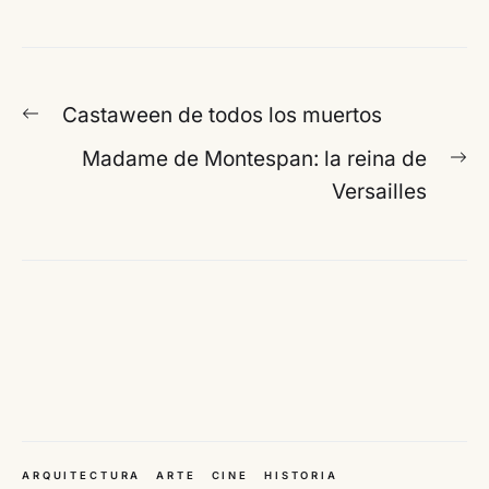
Navegación
Entrada
Castaween de todos los muertos
de
anterior:
En
Madame de Montespan: la reina de
entradas
si
Versailles
ARQUITECTURA
ARTE
CINE
HISTORIA