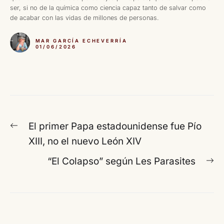
ser, si no de la química como ciencia capaz tanto de salvar como
de acabar con las vidas de millones de personas.
MAR GARCÍA ECHEVERRÍA
01/06/2026
Navegación
Entrada
El primer Papa estadounidense fue Pío
de
anterior:
XIII, no el nuevo León XIV
entradas
En
“El Colapso” según Les Parasites
si