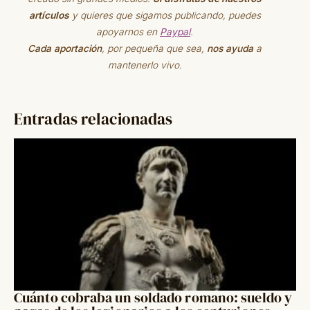
artículos
y quieres que sigamos publicando, puedes
apoyarnos en
Paypal
.
Cada aportación
, por pequeña que sea,
nos ayuda
a
mantenerlo vivo.
Entradas relacionadas
Cuánto cobraba un soldado romano: sueldo y