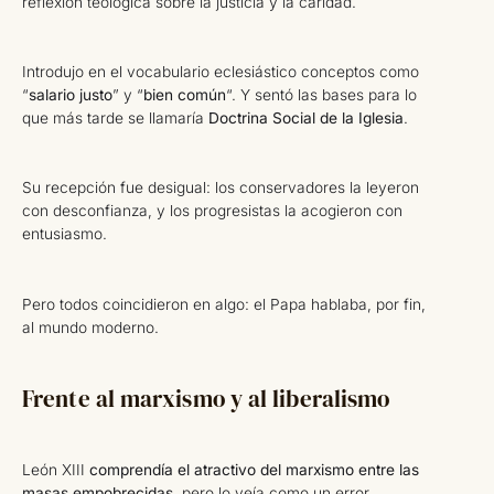
reflexión teológica sobre la justicia y la caridad.
Introdujo en el vocabulario eclesiástico conceptos como
“
salario justo
” y “
bien común
“. Y sentó las bases para lo
que más tarde se llamaría
Doctrina Social de la Iglesia
.
Su recepción fue desigual: los conservadores la leyeron
con desconfianza, y los progresistas la acogieron con
entusiasmo.
Pero todos coincidieron en algo: el Papa hablaba, por fin,
al mundo moderno.
Frente al marxismo y al liberalismo
León XIII
comprendía el atractivo del marxismo entre las
masas empobrecidas
, pero lo veía como un error