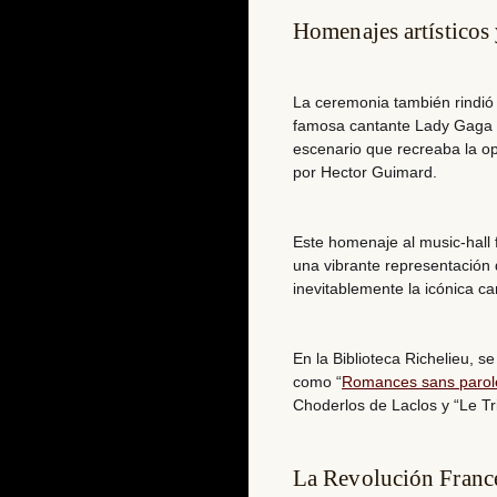
Homenajes artísticos 
La ceremonia también rindió tr
famosa cantante
Lady Gaga
escenario que recreaba la o
por Hector Guimard.
Este homenaje al music-hall 
una vibrante representación
inevitablemente la icónica ca
En la
Biblioteca Richelieu
, s
como “
Romances sans parol
Choderlos de Laclos y “Le T
La Revolución France