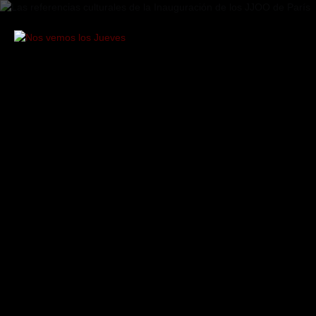
Saltar
al
contenido
Nos
vemos
los
Jueves