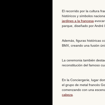
El recorrido por la cultura 
históricos y símbolos naciona
jardines a la francesa
evocar
parque, diseñado por André 
Además, figuras históricas 
BMX, creando una fusión úni
La ceremonia también destac
reconstitución del famoso cu
En la Conciergerie, lugar do
el grupo de metal francés
Go
comenzando con una escena
cabeza
.