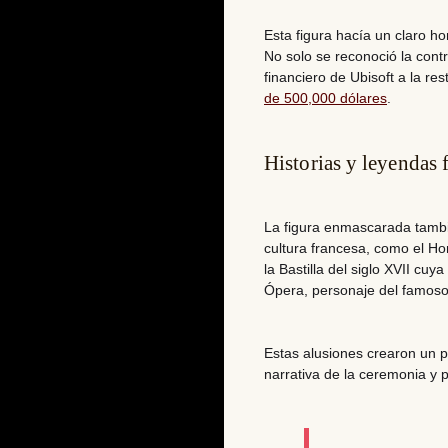
Esta figura hacía un claro h
No solo se reconoció la contr
financiero de Ubisoft a la r
de 500,000 dólares
.
Historias y leyendas 
La figura enmascarada tambié
cultura francesa, como el
Ho
la Bastilla del siglo XVII cu
Ópera
, personaje del famoso
Estas alusiones crearon un pu
narrativa de la ceremonia y p