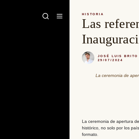
HISTORIA
Las referen
Inauguraci
JOSÉ LUIS BRITO
29/07/2024
La ceremonia de apert
La
ceremonia de apertura de
histórico
, no solo por los paí
formato.