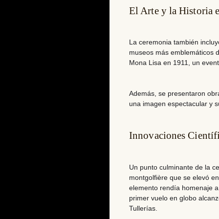
El Arte y la Historia 
La ceremonia también incluyó
museos más emblemáticos del
Mona Lisa en 1911
, un even
Además, se presentaron obra
una imagen espectacular y su
Innovaciones Científ
Un punto culminante de la ce
montgolfière
que se elevó en 
elemento rendía homenaje a l
primer vuelo en globo alcanz
Tullerías.