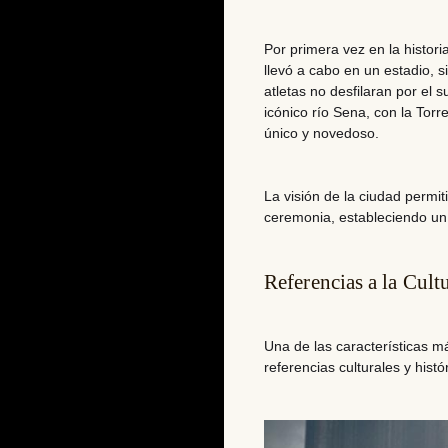
Por primera vez en la histo
llevó a cabo en un estadio,
si
atletas no desfilaran por el
icónico río Sena, con
la Torr
único y novedoso.
La visión de la ciudad permi
ceremonia,
estableciendo un
Referencias a la Cult
Una de las características m
referencias culturales y histó