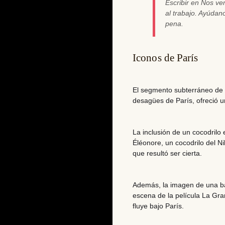
Escribir en Nos v
al trabajo. Ayúda
pena.
Iconos de París
El segmento subterráneo de 
desagües de París, ofreció u
La inclusión de un cocodrilo 
Éléonore
, un cocodrilo del 
que resultó ser cierta.
Además, la imagen de una ba
escena de la película
La Gra
fluye bajo París.