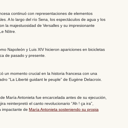
francesa continuó con representaciones de elementos
les. A lo largo del río Sena, los espectáculos de agua y los
on la majestuosidad de
Versalles
y su impresionante
Le Nôtre.
como
Napoleón
y
Luis XIV
hicieron apariciones en bicicletas
ca de pasado y presente.
ó un momento crucial en la historia francesa con una
adro “La Liberté guidant le peuple” de
Eugène Delacroix
.
nde María Antonieta fue encarcelada antes de su ejecución,
jira
reinterpretó el canto revolucionario “Ah ! ça ira”,
 impactante de
María Antonieta sosteniendo su propia