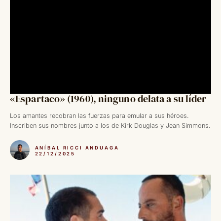
«Espartaco» (1960), ninguno delata a su líder
Los amantes recobran las fuerzas para emular a sus héroes.
Inscriben sus nombres junto a los de Kirk Douglas y Jean Simmons.
ANÍBAL RICCI ANDUAGA
22/12/2025