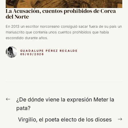
La Acusación, cuentos prohibidos de Corea
del Norte
En 2013 un escritor norcoreano consiguió sacar fuera de su país un
manuscrito que contenía unos cuentos prohibidos que había
escondido durante años.
GUADALUPE PÉREZ RECALDE
05/03/2026
Navegación
Entrada
¿De dónde viene la expresión Meter la
de
anterior:
pata?
entradas
En
Virgilio, el poeta electo de los dioses
si