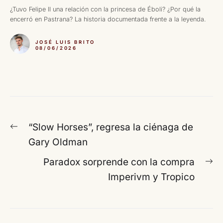
¿Tuvo Felipe II una relación con la princesa de Éboli? ¿Por qué la
encerró en Pastrana? La historia documentada frente a la leyenda.
JOSÉ LUIS BRITO
08/06/2026
Navegación
Entrada
“Slow Horses”, regresa la ciénaga de
de
anterior:
Gary Oldman
entradas
En
Paradox sorprende con la compra
si
Imperivm y Tropico