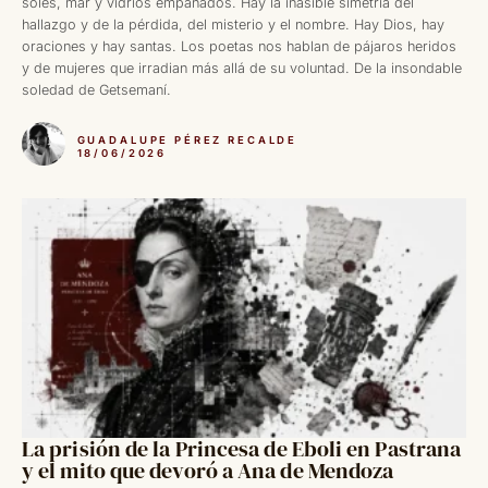
soles, mar y vidrios empañados. Hay la inasible simetría del
hallazgo y de la pérdida, del misterio y el nombre. Hay Dios, hay
oraciones y hay santas. Los poetas nos hablan de pájaros heridos
y de mujeres que irradian más allá de su voluntad. De la insondable
soledad de Getsemaní.
GUADALUPE PÉREZ RECALDE
18/06/2026
La prisión de la Princesa de Eboli en Pastrana
y el mito que devoró a Ana de Mendoza