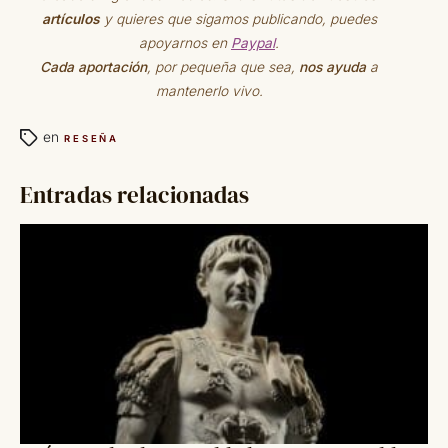
artículos
y quieres que sigamos publicando, puedes
apoyarnos en
Paypal
.
Cada aportación
, por pequeña que sea,
nos ayuda
a
mantenerlo vivo.
en
RESEÑA
Entradas relacionadas