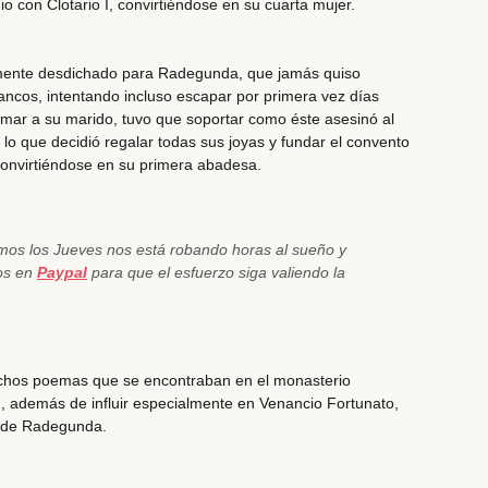
o con Clotario I
, convirtiéndose en su cuarta mujer.
emente desdichado
para Radegunda, que
jamás quiso
ancos, intentando incluso escapar por primera vez días
amar a su marido,
tuvo que soportar como éste asesinó al
o que decidió regalar todas sus joyas y fundar el convento
 convirtiéndose en su primera abadesa.
emos los Jueves nos está robando horas al sueño y
nos en
Paypal
para que el esfuerzo siga valiendo la
chos poemas que se encontraban en el monasterio
, además de influir especialmente en Venancio Fortunato,
o de Radegunda.