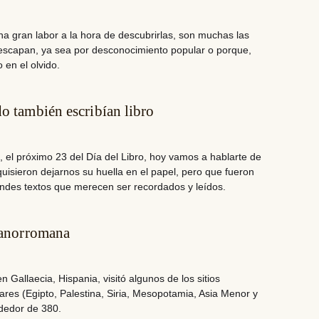
a gran labor a la hora de descubrirlas,
son muchas las
 escapan
, ya sea por desconocimiento popular o porque,
en el olvido.
o también escribían libro
, el próximo 23 del Día del Libro, hoy vamos a hablarte de
uisieron dejarnos su huella
en el papel, pero que fueron
andes textos que merecen ser recordados y leídos.
spanorromana
 en
Gallaecia, Hispania
, visitó algunos de los sitios
es (Egipto, Palestina, Siria, Mesopotamia, Asia Menor y
ededor de 380.