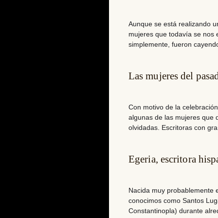
Aunque se está realizando un
mujeres que todavía se nos
simplemente, fueron cayendo 
Las mujeres del pasad
Con motivo de la celebración
algunas de las mujeres que q
olvidadas. Escritoras con gr
Egeria, escritora hi
Nacida muy probablemente
conocimos como Santos Lugar
Constantinopla) durante alr