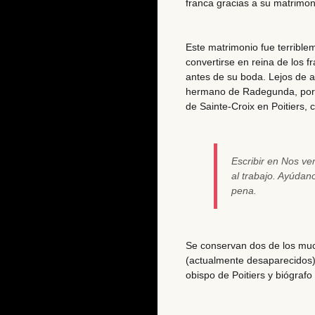
franca gracias a su matrimoni
Este matrimonio fue
terribl
convertirse en reina
de los fr
antes de su boda. Lejos de 
hermano
de Radegunda, por l
de Sainte-Croix en Poitiers,
Escribir en Nos v
al trabajo. Ayúda
pena.
Se conservan dos de los mu
(actualmente desaparecidos)
obispo de Poitiers y biógraf