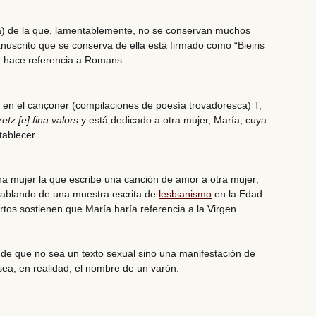
na) de la que, lamentablemente,
no se conservan muchos
nuscrito que se conserva de ella está firmado como “Bieiris
 hace referencia a Romans.
 en el cançoner (compilaciones de poesía trovadoresca) T,
etz [e] fina valors
y está dedicado a otra mujer, María, cuya
tablecer.
na mujer la que escribe una canción de amor a otra mujer
,
hablando de una muestra escrita de
lesbianismo
en la Edad
os sostienen que María haría referencia a la Virgen.
d de que no sea un texto sexual sino
una manifestación de
sea, en realidad, el
nombre de un varón.