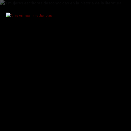
Saltar
al
contenido
Nos
vemos
los
Jueves