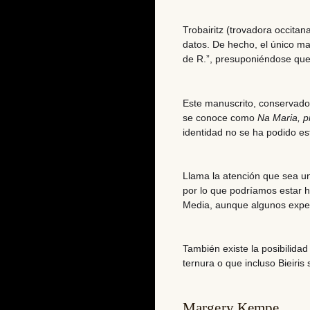
Trobairitz (trovadora occita
datos
. De hecho, el único ma
de R.”, presuponiéndose que
Este manuscrito, conservado
se conoce como
Na Maria, pr
identidad no se ha podido es
Llama la atención que sea
u
por lo que podríamos estar 
Media, aunque algunos expert
También existe la posibilida
ternur
a o que incluso Bieiris 
Margery Kempe