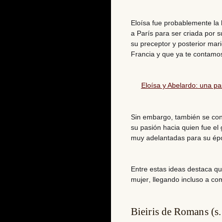
Eloísa fue probablemente la
a París para ser criada por s
su preceptor y
posterior mar
Francia
y que ya te contamos
Eloísa y Abelardo: una pa
Sin embargo, también se con
su pasión hacia quien
fue el
muy adelantadas para su ép
Entre estas ideas destaca q
mujer
, llegando incluso a co
Bieiris de Romans (s.