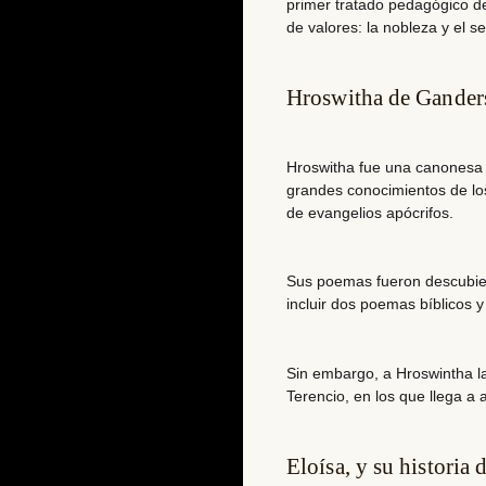
primer tratado pedagógico d
de valores: la nobleza y el se
Hroswitha de Gander
Hroswitha fue una canonesa
grandes conocimientos de lo
de evangelios apócrifos.
Sus poemas fueron
descubie
incluir dos poemas bíblicos 
Sin embargo, a Hroswintha l
Terencio, en los que llega a
Eloísa, y su historia