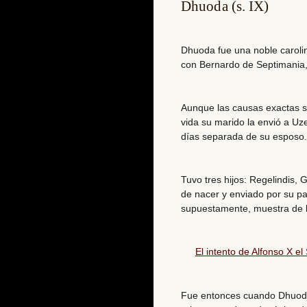
Dhuoda (s. IX)
Dhuoda fue una noble caroli
con Bernardo de Septimania
Aunque las causas exactas 
vida su marido la envió a Uz
días separada de su esposo.
Tuvo tres hijos: Regelindis, 
de nacer y
enviado por su p
supuestamente, muestra de le
El intento de Alfonso X 
Fue entonces cuando Dhuod