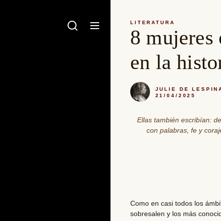
LITERATURA
8 mujeres 
en la histo
JULIE DE LESPIN
21/04/2025
Ellas también escribían: d
con palabras, fe y cora
Como en casi todos los ámbito
sobresalen y los más conoci