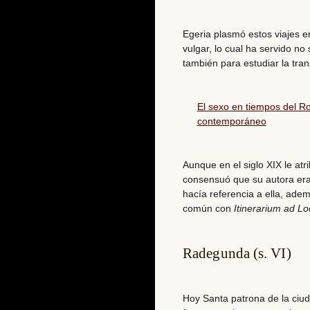
Egeria plasmó estos viajes 
vulgar, lo cual ha servido n
también para
estudiar la tran
El sexo en tiempos del Ro
contemporáneo
Aunque en el siglo XIX le atr
consensuó que su autora era
hacía referencia a ella
, adem
común con
Itinerarium ad L
Radegunda (s. VI)
Hoy Santa patrona de la ciud