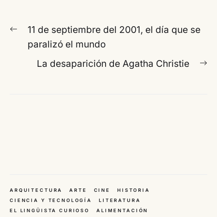
Navegación
Entrada
11 de septiembre del 2001, el día que se
de
anterior:
paralizó el mundo
entradas
En
La desaparición de Agatha Christie
si
ARQUITECTURA
ARTE
CINE
HISTORIA
CIENCIA Y TECNOLOGÍA
LITERATURA
EL LINGÜISTA CURIOSO
ALIMENTACIÓN