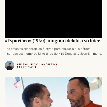
«Espartaco» (1960), ninguno delata a su líder
Los amantes recobran las fuerzas para emular a sus héroes.
Inscriben sus nombres junto a los de Kirk Douglas y Jean Simmons.
ANÍBAL RICCI ANDUAGA
22/12/2025