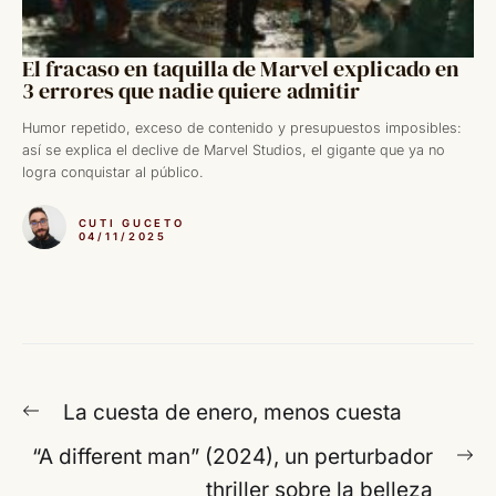
El fracaso en taquilla de Marvel explicado en
3 errores que nadie quiere admitir
Humor repetido, exceso de contenido y presupuestos imposibles:
así se explica el declive de Marvel Studios, el gigante que ya no
logra conquistar al público.
CUTI GUCETO
04/11/2025
Navegación
Entrada
La cuesta de enero, menos cuesta
de
anterior:
En
“A different man” (2024), un perturbador
entradas
si
thriller sobre la belleza