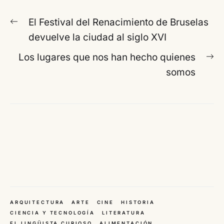
Navegación
Entrada
El Festival del Renacimiento de Bruselas
de
anterior:
devuelve la ciudad al siglo XVI
entradas
En
Los lugares que nos han hecho quienes
si
somos
ARQUITECTURA
ARTE
CINE
HISTORIA
CIENCIA Y TECNOLOGÍA
LITERATURA
EL LINGÜISTA CURIOSO
ALIMENTACIÓN