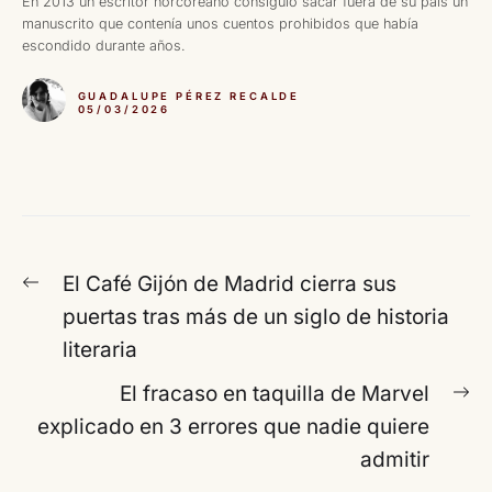
En 2013 un escritor norcoreano consiguió sacar fuera de su país un
manuscrito que contenía unos cuentos prohibidos que había
escondido durante años.
GUADALUPE PÉREZ RECALDE
05/03/2026
Navegación
Entrada
El Café Gijón de Madrid cierra sus
de
anterior:
puertas tras más de un siglo de historia
entradas
literaria
En
El fracaso en taquilla de Marvel
si
explicado en 3 errores que nadie quiere
admitir