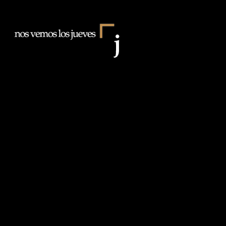
Saltar
al
Nos
contenido
vemos
los
Jueves