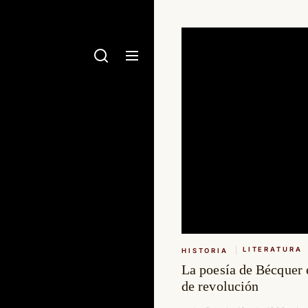
LITERATURA
HISTORIA
La poesía de Bécquer 
de revolución