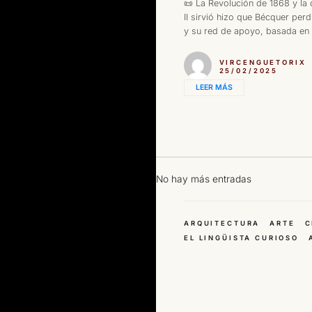
📜 La Revolución de 1868 y la 
II sirvió hizo que Bécquer perd
y su red de apoyo, basada en l
VIRCENGUETORIX
25/02/2025
LEER MÁS
No hay más entradas
ARQUITECTURA
ARTE
C
EL LINGÜISTA CURIOSO