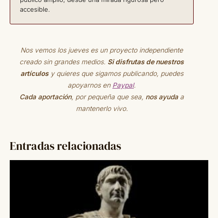
accesible.
Nos vemos los jueves es un proyecto independiente
creado sin grandes medios.
Si disfrutas de nuestros
artículos
y quieres que sigamos publicando, puedes
apoyarnos en
Paypal
.
Cada aportación
, por pequeña que sea,
nos ayuda
a
mantenerlo vivo.
Entradas relacionadas