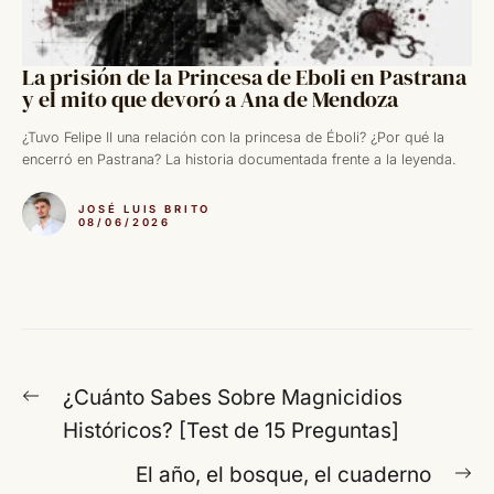
La prisión de la Princesa de Eboli en Pastrana
y el mito que devoró a Ana de Mendoza
¿Tuvo Felipe II una relación con la princesa de Éboli? ¿Por qué la
encerró en Pastrana? La historia documentada frente a la leyenda.
JOSÉ LUIS BRITO
08/06/2026
Navegación
Entrada
¿Cuánto Sabes Sobre Magnicidios
de
anterior:
Históricos? [Test de 15 Preguntas]
entradas
En
El año, el bosque, el cuaderno