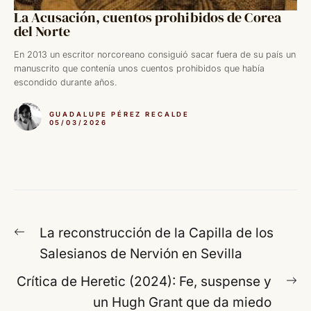
La Acusación, cuentos prohibidos de Corea
del Norte
En 2013 un escritor norcoreano consiguió sacar fuera de su país un
manuscrito que contenía unos cuentos prohibidos que había
escondido durante años.
GUADALUPE PÉREZ RECALDE
05/03/2026
Navegación
Entrada
La reconstrucción de la Capilla de los
de
anterior:
Salesianos de Nervión en Sevilla
entradas
En
Crítica de Heretic (2024): Fe, suspense y
si
un Hugh Grant que da miedo